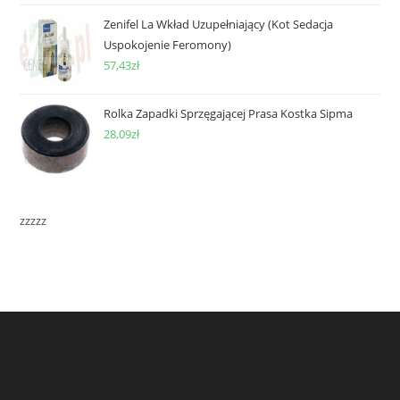
Zenifel La Wkład Uzupełniający (Kot Sedacja
Uspokojenie Feromony)
57,43
zł
Rolka Zapadki Sprzęgającej Prasa Kostka Sipma
28,09
zł
zzzzz