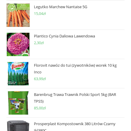
Legutko Marchew Nantaise 5G
15,04
zł
Plantico Cynia Daliowa Lawendowa
2,30
zł
Florovit nawóz do tui (żywotników) worek 10 kg
Inco
63,99
zł
Barenbrug Trawa Trawnik Polski Sport 5kg (BAR
TPS5)
85,00
zł
Prosperplast Kompostownik 380 Litrów Czarny
Ikl380C