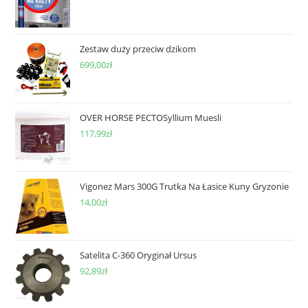
Zestaw duży przeciw dzikom
699,00
zł
OVER HORSE PECTOSyllium Muesli
117,99
zł
Vigonez Mars 300G Trutka Na Łasice Kuny Gryzonie
14,00
zł
Satelita C-360 Oryginał Ursus
92,89
zł