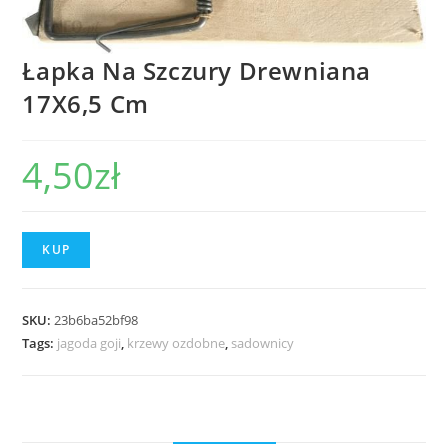
Łapka Na Szczury Drewniana
17X6,5 Cm
4,50
zł
KUP
SKU:
23b6ba52bf98
Tags:
jagoda goji
,
krzewy ozdobne
,
sadownicy