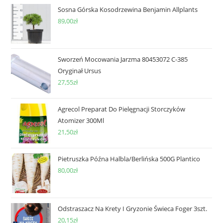
Sosna Górska Kosodrzewina Benjamin Allplants
89,00
zł
Sworzeń Mocowania Jarzma 80453072 C-385
Oryginał Ursus
27,55
zł
Agrecol Preparat Do Pielęgnacji Storczyków
Atomizer 300Ml
21,50
zł
Pietruszka Późna Halbla/Berlińska 500G Plantico
80,00
zł
Odstraszacz Na Krety I Gryzonie Świeca Foger 3szt.
20,15
zł