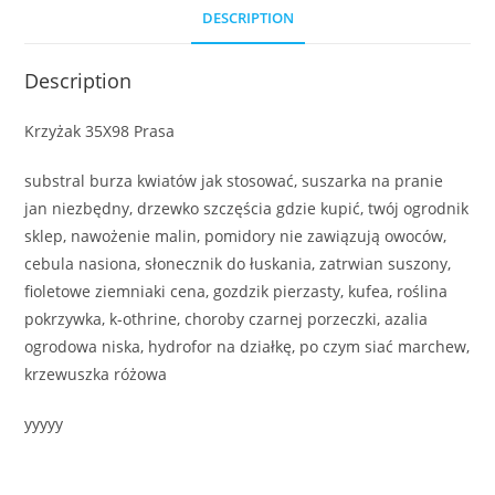
DESCRIPTION
Description
Krzyżak 35X98 Prasa
substral burza kwiatów jak stosować, suszarka na pranie
jan niezbędny, drzewko szczęścia gdzie kupić, twój ogrodnik
sklep, nawożenie malin, pomidory nie zawiązują owoców,
cebula nasiona, słonecznik do łuskania, zatrwian suszony,
fioletowe ziemniaki cena, gozdzik pierzasty, kufea, roślina
pokrzywka, k-othrine, choroby czarnej porzeczki, azalia
ogrodowa niska, hydrofor na działkę, po czym siać marchew,
krzewuszka różowa
yyyyy