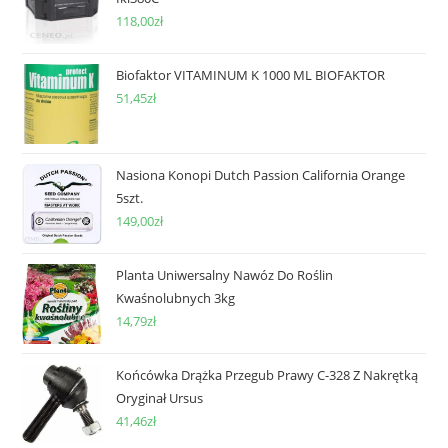
118,00
zł
Biofaktor VITAMINUM K 1000 ML BIOFAKTOR
51,45
zł
Nasiona Konopi Dutch Passion California Orange
5szt.
149,00
zł
Planta Uniwersalny Nawóz Do Roślin
Kwaśnolubnych 3kg
14,79
zł
Końcówka Drążka Przegub Prawy C-328 Z Nakrętką
Oryginał Ursus
41,46
zł