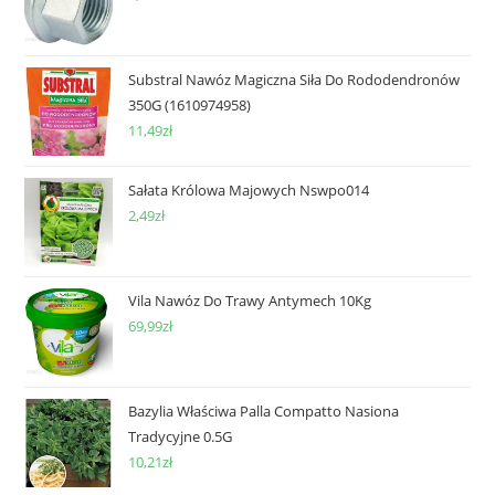
Substral Nawóz Magiczna Siła Do Rododendronów
350G (1610974958)
11,49
zł
Sałata Królowa Majowych Nswpo014
2,49
zł
Vila Nawóz Do Trawy Antymech 10Kg
69,99
zł
Bazylia Właściwa Palla Compatto Nasiona
Tradycyjne 0.5G
10,21
zł