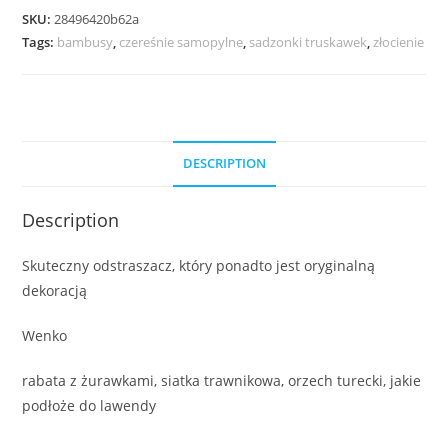
SKU:
28496420b62a
Tags:
bambusy
,
czereśnie samopylne
,
sadzonki truskawek
,
złocienie
DESCRIPTION
Description
Skuteczny odstraszacz, który ponadto jest oryginalną
dekoracją
Wenko
rabata z żurawkami, siatka trawnikowa, orzech turecki, jakie
podłoże do lawendy