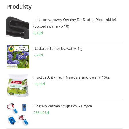
Produkty
Izolator Narożny Owalny Do Drutu I Plecionki Ief
(Sprzedawane Po 10)
8,12
zł
Nasiona chaber bławatek 1 g
2,28
zł
Fructus Antymech Nawóz granulowany 10kg
38,59
zł
Einstein Zestaw Czujników - Fizyka
2564,05
zł