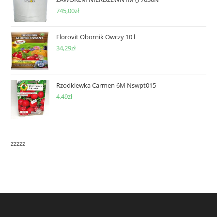
745,00
zł
Florovit Obornik Owczy 10 l
34,29
zł
Rzodkiewka Carmen 6M Nswpt015
4,49
zł
zzzzz