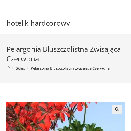
Skip
to
content
hotelik hardcorowy
Pelargonia Bluszczolistna Zwisająca
Czerwona
>
Sklep
>
Pelargonia Bluszczolistna Zwisająca Czerwona