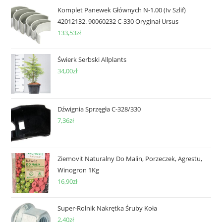
Komplet Panewek Głównych N-1.00 (Iv Szlif)
42012132. 90060232 C-330 Oryginał Ursus
133,53
zł
Świerk Serbski Allplants
34,00
zł
Dźwignia Sprzęgła C-328/330
7,36
zł
Ziemovit Naturalny Do Malin, Porzeczek, Agrestu,
Winogron 1Kg
16,90
zł
Super-Rolnik Nakrętka Śruby Koła
2,40
zł