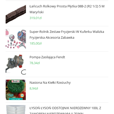
Łańcuch Rolkowy Prosta Płytka 08B-2 (R2 1/2) 5 M
Waryński
319,01
zł
Super-Rolnik Zestaw Fryzjerski W Kuferku Walizka
Fryzjerska Akcesoria Zabawka
185,00
zł
Pompa Zasilająca Fendt
78,34
zł
Nasiona Na Kiełki Rzeżuchy
8,94
zł
ŁYSOŃ ŁYSOŃ ODSTOJNIK NIERDZEWNY 100L Z
ZAWOREM NIERDZEWNYM () 7036N