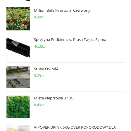
Million Bells Firestorm Czerwony
8,99
zł
Sprężyna Podbieracza Prasa Zwijka Sipma
46,33
zł
Śruba Osi Mf4
9,29
zł
Mięta Pieprzowa 0,10G
8,49
zł
VIPOVER DRINK 6KG OVER POPORODOWY DLA