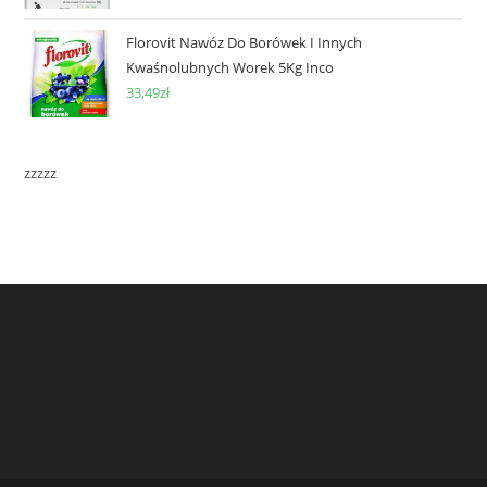
Florovit Nawóz Do Borówek I Innych
Kwaśnolubnych Worek 5Kg Inco
33,49
zł
zzzzz