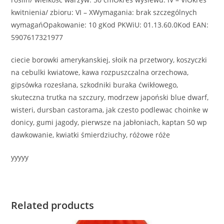
kwitnienia/ zbioru: VI – XWymagania: brak szczególnych
wymagańOpakowanie: 10 gKod PKWiU: 01.13.60.0Kod EAN:
5907617321977
ciecie borowki amerykanskiej, słoik na przetwory, koszyczki
na cebulki kwiatowe, kawa rozpuszczalna orzechowa,
gipsówka rozesłana, szkodniki buraka ćwikłowego,
skuteczna trutka na szczury, modrzew japoński blue dwarf,
wisteri, dursban castorama, jak czesto podlewac choinke w
donicy, gumi jagody, pierwsze na jabłoniach, kaptan 50 wp
dawkowanie, kwiatki śmierdziuchy, różowe róże
yyyyy
Related products