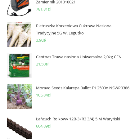
Zamiennik 201010021
781,81
zł
Pietruszka Korzeniowa Cukrowa Nasiona
Tradycyjne 5G W. Legutko
3,90
zł
Centnas Trawa nasiona Uniwersalna 2,0kg CEN
21,50
zł
Moravo Seeds Kalarepa Ballot F1 2500n NSWP0386
105,84
zł
Łańcuch Rolkowy 12B-3 (R3 3/4) 5 M Waryński
604,89
zł