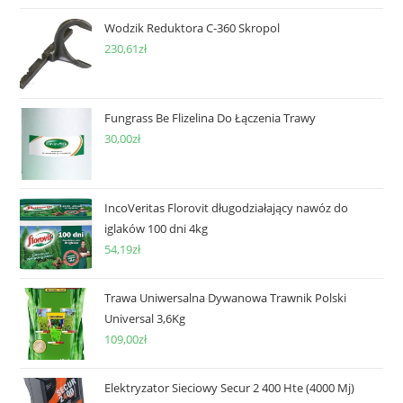
Wodzik Reduktora C-360 Skropol
230,61
zł
Fungrass Be Flizelina Do Łączenia Trawy
30,00
zł
IncoVeritas Florovit długodziałający nawóz do
iglaków 100 dni 4kg
54,19
zł
Trawa Uniwersalna Dywanowa Trawnik Polski
Universal 3,6Kg
109,00
zł
Elektryzator Sieciowy Secur 2 400 Hte (4000 Mj)