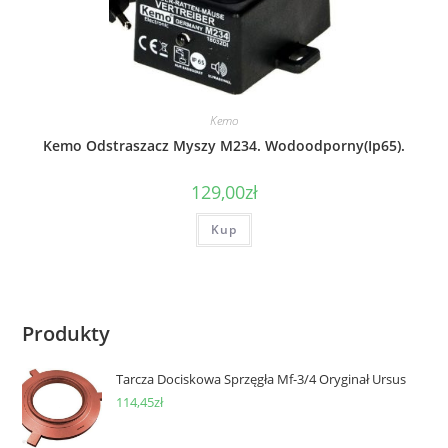
Kemo
Kemo Odstraszacz Myszy M234. Wodoodporny(Ip65).
129,00
zł
Kup
Produkty
Tarcza Dociskowa Sprzęgła Mf-3/4 Oryginał Ursus
114,45
zł