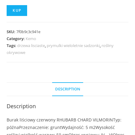
KUP
SKU:
7f0b9c3c941e
Category:
Kemo
Tags:
drzewa lisciaste
,
prymulki wieloletnie sadzonki
,
rośliny
okrywowe
DESCRIPTION
Description
Burak liściowy czerwony RHUBARB CHARD VILMORINTyp:
późnaPrzeznaczenie: gruntWydajność: 5 m2Wysokość
roślin/ wielkość warzyw: 50 cmOkres wysiewu: IV – VIOkres