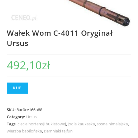
Wałek Wom C-4011 Oryginał
Ursus
492,10
zł
KUP
SKU:
8ac0ce166b88
Category:
Ursus
Tags:
cięcie hortensji bukietowej
,
jodla kaukaska
,
sosna himalajska
,
wierzba babilońska
,
ziemniaki tajfun