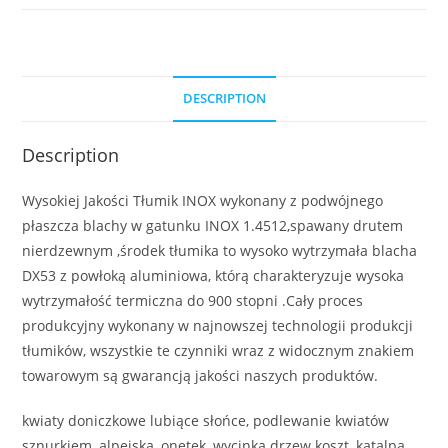
DESCRIPTION
Description
Wysokiej Jakości Tłumik INOX wykonany z podwójnego
płaszcza blachy w gatunku INOX 1.4512,spawany drutem
nierdzewnym ,środek tłumika to wysoko wytrzymała blacha
DX53 z powłoką aluminiowa, którą charakteryzuje wysoka
wytrzymałość termiczna do 900 stopni .Cały proces
produkcyjny wykonany w najnowszej technologii produkcji
tłumików, wszystkie te czynniki wraz z widocznym znakiem
towarowym są gwarancją jakości naszych produktów.
kwiaty doniczkowe lubiące słońce, podlewanie kwiatów
sznurkiem, alpejska, onetek, wycinka drzew koszt, katalpa