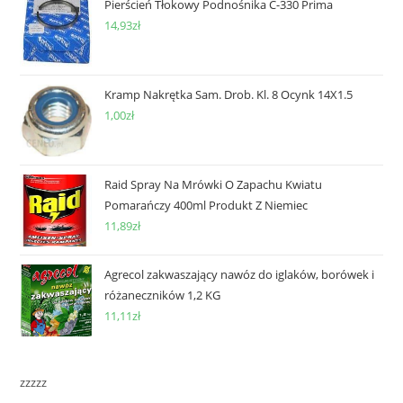
Pierścień Tłokowy Podnośnika C-330 Prima
14,93
zł
Kramp Nakrętka Sam. Drob. Kl. 8 Ocynk 14X1.5
1,00
zł
Raid Spray Na Mrówki O Zapachu Kwiatu
Pomarańczy 400ml Produkt Z Niemiec
11,89
zł
Agrecol zakwaszający nawóz do iglaków, borówek i
różaneczników 1,2 KG
11,11
zł
zzzzz