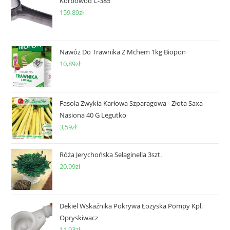
Korbowód C-385
159,89
zł
Nawóz Do Trawnika Z Mchem 1kg Biopon
10,89
zł
Fasola Zwykła Karłowa Szparagowa - Złota Saxa
Nasiona 40 G Legutko
3,59
zł
Róża Jerychońska Selaginella 3szt.
20,99
zł
Dekiel Wskaźnika Pokrywa Łożyska Pompy Kpl.
Opryskiwacz
11,93
zł