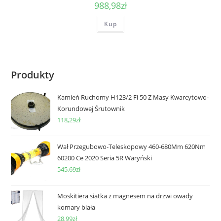
988,98
zł
Kup
Produkty
Kamień Ruchomy H123/2 Fi 50 Z Masy Kwarcytowo-
Korundowej Śrutownik
118,29
zł
Wał Przegubowo-Teleskopowy 460-680Mm 620Nm
60200 Ce 2020 Seria 5R Waryński
545,69
zł
Moskitiera siatka z magnesem na drzwi owady
komary biała
28,99
zł