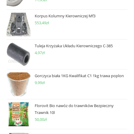
Korpus Kolumny Kierowniczej Mf3
553,49
zł
Tuleja Krzyżaka Układu Kierowniczego C-385
4,97
zł
Gorczyca biała 1KG Kwalifikat C1 1kg trawa poplon
9,99
zł
Florovit Bio nawóz do trawników Bezpieczny
Trawnik 10l
50,00
zł