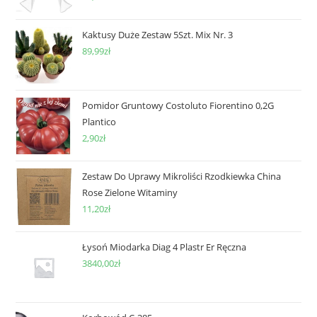
Kaktusy Duże Zestaw 5Szt. Mix Nr. 3
89,99
zł
Pomidor Gruntowy Costoluto Fiorentino 0,2G
Plantico
2,90
zł
Zestaw Do Uprawy Mikroliści Rzodkiewka China
Rose Zielone Witaminy
11,20
zł
Łysoń Miodarka Diag 4 Plastr Er Ręczna
3840,00
zł