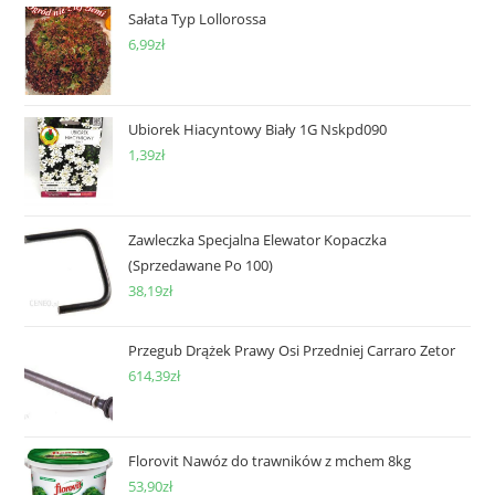
Sałata Typ Lollorossa
6,99
zł
Ubiorek Hiacyntowy Biały 1G Nskpd090
1,39
zł
Zawleczka Specjalna Elewator Kopaczka
(Sprzedawane Po 100)
38,19
zł
Przegub Drążek Prawy Osi Przedniej Carraro Zetor
614,39
zł
Florovit Nawóz do trawników z mchem 8kg
53,90
zł