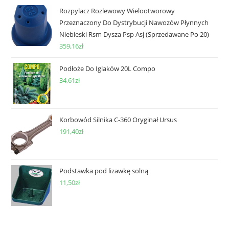
Rozpylacz Rozlewowy Wielootworowy
Przeznaczony Do Dystrybucji Nawozów Płynnych
Niebieski Rsm Dysza Psp Asj (Sprzedawane Po 20)
359,16
zł
Podłoże Do Iglaków 20L Compo
34,61
zł
Korbowód Silnika C-360 Oryginał Ursus
191,40
zł
Podstawka pod lizawkę solną
11,50
zł