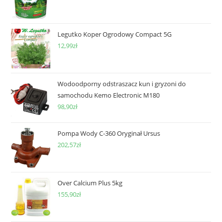
Legutko Koper Ogrodowy Compact 5G
12,99
zł
Wodoodporny odstraszacz kun i gryzoni do
samochodu Kemo Electronic M180
98,90
zł
Pompa Wody C-360 Oryginał Ursus
202,57
zł
Over Calcium Plus 5kg
155,90
zł