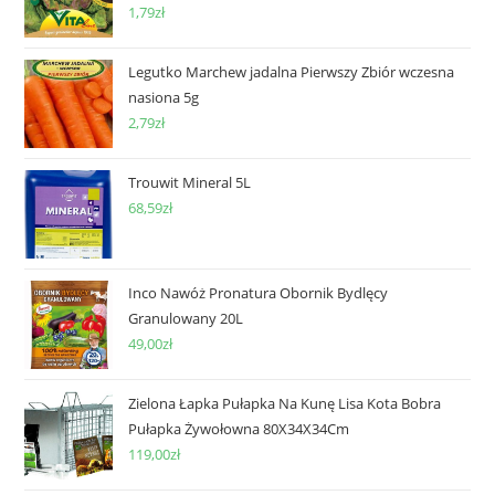
1,79
zł
Legutko Marchew jadalna Pierwszy Zbiór wczesna
nasiona 5g
2,79
zł
Trouwit Mineral 5L
68,59
zł
Inco Nawóż Pronatura Obornik Bydlęcy
Granulowany 20L
49,00
zł
Zielona Łapka Pułapka Na Kunę Lisa Kota Bobra
Pułapka Żywołowna 80X34X34Cm
119,00
zł