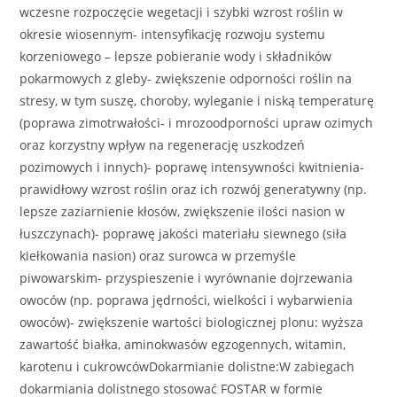
wczesne rozpoczęcie wegetacji i szybki wzrost roślin w
okresie wiosennym- intensyfikację rozwoju systemu
korzeniowego – lepsze pobieranie wody i składników
pokarmowych z gleby- zwiększenie odporności roślin na
stresy, w tym suszę, choroby, wyleganie i niską temperaturę
(poprawa zimotrwałości- i mrozoodporności upraw ozimych
oraz korzystny wpływ na regenerację uszkodzeń
pozimowych i innych)- poprawę intensywności kwitnienia-
prawidłowy wzrost roślin oraz ich rozwój generatywny (np.
lepsze zaziarnienie kłosów, zwiększenie ilości nasion w
łuszczynach)- poprawę jakości materiału siewnego (siła
kiełkowania nasion) oraz surowca w przemyśle
piwowarskim- przyspieszenie i wyrównanie dojrzewania
owoców (np. poprawa jędrności, wielkości i wybarwienia
owoców)- zwiększenie wartości biologicznej plonu: wyższa
zawartość białka, aminokwasów egzogennych, witamin,
karotenu i cukrowcówDokarmianie dolistne:W zabiegach
dokarmiania dolistnego stosować FOSTAR w formie