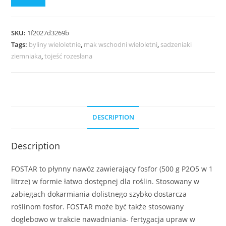
SKU:
1f2027d3269b
Tags:
byliny wieloletnie
,
mak wschodni wieloletni
,
sadzeniaki
ziemniaka
,
tojeść rozesłana
DESCRIPTION
Description
FOSTAR to płynny nawóz zawierający fosfor (500 g P2O5 w 1
litrze) w formie łatwo dostępnej dla roślin. Stosowany w
zabiegach dokarmiania dolistnego szybko dostarcza
roślinom fosfor. FOSTAR może być także stosowany
doglebowo w trakcie nawadniania- fertygacja upraw w