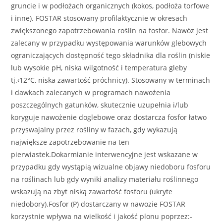
gruncie i w podłożach organicznych (kokos, podłoża torfowe
i inne). FOSTAR stosowany profilaktycznie w okresach
zwiększonego zapotrzebowania roślin na fosfor. Nawóz jest
zalecany w przypadku występowania warunków glebowych
ograniczających dostępność tego składnika dla roślin (niskie
lub wysokie pH, niska wilgotność i temperatura gleby
tj.‹12°C, niska zawartość próchnicy). Stosowany w terminach
i dawkach zalecanych w programach nawożenia
poszczególnych gatunków, skutecznie uzupełnia i/lub
koryguje nawożenie doglebowe oraz dostarcza fosfor łatwo
przyswajalny przez rośliny w fazach, gdy wykazują
największe zapotrzebowanie na ten
pierwiastek.Dokarmianie interwencyjne jest wskazane w
przypadku gdy wystąpią wizualne objawy niedoboru fosforu
na roślinach lub gdy wyniki analizy materiału roślinnego
wskazują na zbyt niską zawartość fosforu (ukryte
niedobory).Fosfor (P) dostarczany w nawozie FOSTAR
korzystnie wpływa na wielkość i jakość plonu poprzez:-