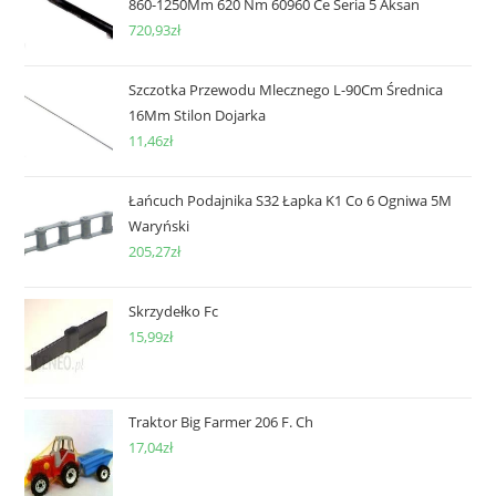
860-1250Mm 620 Nm 60960 Ce Seria 5 Aksan
720,93
zł
Szczotka Przewodu Mlecznego L-90Cm Średnica
16Mm Stilon Dojarka
11,46
zł
Łańcuch Podajnika S32 Łapka K1 Co 6 Ogniwa 5M
Waryński
205,27
zł
Skrzydełko Fc
15,99
zł
Traktor Big Farmer 206 F. Ch
17,04
zł