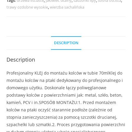
Tags:
drzewa lisciaste
,
jałowiec skalny
,
sadzonki lipy
,
sosna oścista
,
trawy ozdobne wysokie
,
wierzba sachalińska
DESCRIPTION
Description
Profesjonalny KLEJ do montażu kolców w tubie 70mlKlej do
montażu kolców na ptaki dedykowany do profesjonalnego i
domowego użytku. Doskonale łączy poliwęglanowe
podstawy kolców z powierzchniami jak: metal, szkło, beton,
kamień, PCV i in.SPOSÓB MONTAŻU:1. Przed montażem
kolców na ptaki oczyść starannie podłoże (zależnie od
stopnia zanieczyszczenia) za pomocą szczotki drucianej,
szpachelki lub szmatki.2. Proces przygotowania powierzchni
w dużym stopniu ułatwia użycie specjalistycznego