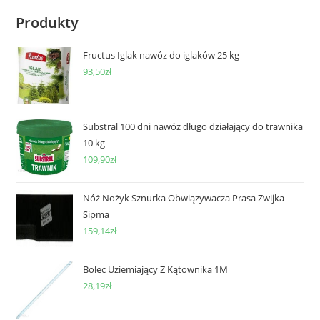
Produkty
Fructus Iglak nawóz do iglaków 25 kg
93,50
zł
Substral 100 dni nawóz długo działający do trawnika
10 kg
109,90
zł
Nóż Nożyk Sznurka Obwiązywacza Prasa Zwijka
Sipma
159,14
zł
Bolec Uziemiający Z Kątownika 1M
28,19
zł