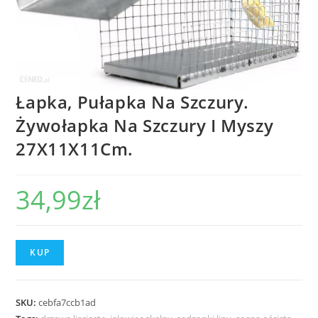
Łapka, Pułapka Na Szczury.
Żywołapka Na Szczury I Myszy
27X11X11Cm.
34,99
zł
KUP
SKU:
cebfa7ccb1ad