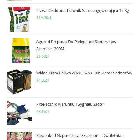
Trawa Ozdobna Trawnik Samozagęszczająca 15 Kg
319,90
zł
Agrecol Preparat Do Pielęgnacji Storczyków
Atomizer 300Ml
21,50
zł
Wkład Filtra Paliwa Wp10-5/A C-385 Zetor Sędziszów
14,05
zł
Przełącznik Kierunku I Sygnału Zetor
43,16
zł
Kiepenkerl Naparstnica 'Excelsior' – Dwuletnia –