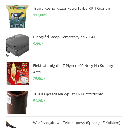
Trawa Kośno-Kiszonkowa Turbo KP-1 Granum
117,00
zł
Bioogród Stacja Deratyzacyjna 730413
9,99
zł
Elektrofumigator Z Płynem 60 Nocy Na Komary
Arox
25,50
zł
Tuleja Łącząca Na Wpust Fi-30 Rozrzutnik
54,26
zł
Wał Przegubowo-Teleskopowy (Sprzęgło Z Kołkiem)