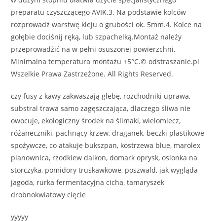
preparatu czyszczącego AVIK.3. Na podstawie kolców
rozprowadź warstwę kleju o grubości ok. 5mm.4. Kolce na
gołębie dociśnij ręką, lub szpachelką.Montaż należy
przeprowadźić na w pełni osuszonej powierzchni.
Minimalna temperatura montażu +5°C.© odstraszanie.pl
Wszelkie Prawa Zastrzeżone. All Rights Reserved.
czy fusy z kawy zakwaszają glebę, rozchodniki uprawa,
substral trawa samo zagęszczająca, dlaczego śliwa nie
owocuje, ekologiczny środek na ślimaki, wielomlecz,
różaneczniki, pachnący krzew, draganek, beczki plastikowe
spożywcze, co atakuje bukszpan, kostrzewa blue, marolex
pianownica, rzodkiew daikon, domark oprysk, oslonka na
storczyka, pomidory truskawkowe, poszwald, jak wygląda
jagoda, rurka fermentacyjna cicha, tamaryszek
drobnokwiatowy cięcie
yyyyy