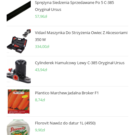
Sprężyna Siedzenia Sprzedawane Po 5 C-385
Oryginał Ursus
57,96
zł
Vidaxl Maszynka Do Strzyżenia Owiec Z Akcesoriami
350 W
334,00
zł
Cylinderek Hamulcowy Lewy C-385 Oryginał Ursus
43,94
zł
Plantico Marchew Jadalna Broker F1
8,74
zł
Florovit Nawóz do datur 1L (4950)
9,90
zł