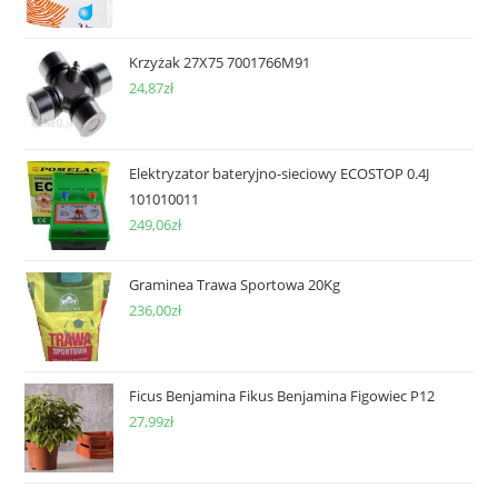
Krzyżak 27X75 7001766M91
24,87
zł
Elektryzator bateryjno-sieciowy ECOSTOP 0.4J
101010011
249,06
zł
Graminea Trawa Sportowa 20Kg
236,00
zł
Ficus Benjamina Fikus Benjamina Figowiec P12
27,99
zł