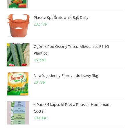
Płaszcz Kpl. Śrutownik Bąk Duży
232,47
zł
Ogórek Pod Osłony Topaz Mieszaniec F1 1G
Plantico
16,99
zł
Nawóz jesienny Florovit do trawy 3kg
20,78
zł
4 Pack/ 4 kapsułki Pret a Pousser Homemade
Coctail
109,00
zł