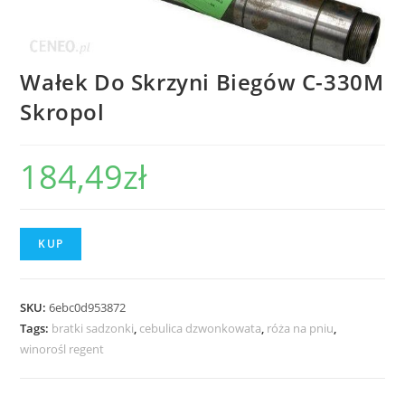
Wałek Do Skrzyni Biegów C-330M
Skropol
184,49
zł
KUP
SKU:
6ebc0d953872
Tags:
bratki sadzonki
,
cebulica dzwonkowata
,
róża na pniu
,
winorośl regent