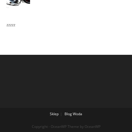
zzzzz
Sklep
Blog
Woda
Copyright - OceanWP Theme by OceanWP