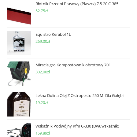
Błotnik Przedni Prasowy (Płaszcz) 7.5-20 C-385
52,75
zł
Equistro Kerabol 1L
269,00
zł
Miracle gro Kompostownik obrotowy 70l
302,00
zł
Leśna Dolina Olej Z Ostropestu 250 Ml Dla Gołębi
19,20
zł
Wskaźnik Podwójny Kfm C-330 (Dwuwskaźnik)
159,89
zł