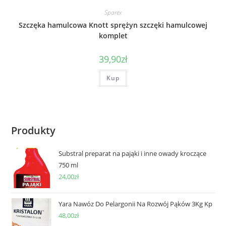
Sparex
Szczęka hamulcowa Knott sprężyn szczęki hamulcowej
komplet
39,90
zł
Kup
Produkty
Substral preparat na pająki i inne owady kroczące
750 ml
24,00
zł
Yara Nawóz Do Pelargonii Na Rozwój Pąków 3Kg Kp
48,00
zł