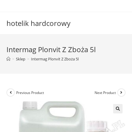
Skip
to
content
hotelik hardcorowy
Intermag Plonvit Z Zboża 5l
>
Sklep
>
Intermag Plonvit Z Zboża 5l
Previous Product
Next Product