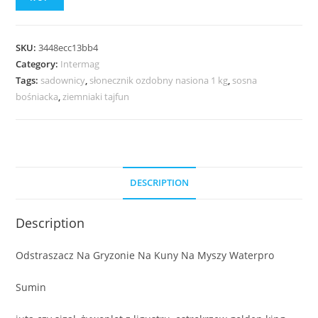
SKU:
3448ecc13bb4
Category:
Intermag
Tags:
sadownicy
,
słonecznik ozdobny nasiona 1 kg
,
sosna
bośniacka
,
ziemniaki tajfun
DESCRIPTION
Description
Odstraszacz Na Gryzonie Na Kuny Na Myszy Waterpro
Sumin