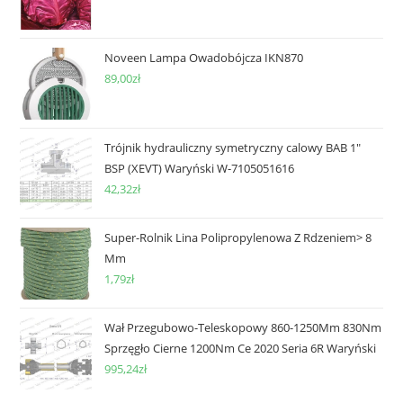
Noveen Lampa Owadobójcza IKN870
89,00
zł
Trójnik hydrauliczny symetryczny calowy BAB 1"
BSP (XEVT) Waryński W-7105051616
42,32
zł
Super-Rolnik Lina Polipropylenowa Z Rdzeniem> 8
Mm
1,79
zł
Wał Przegubowo-Teleskopowy 860-1250Mm 830Nm
Sprzęgło Cierne 1200Nm Ce 2020 Seria 6R Waryński
995,24
zł