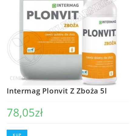
Intermag Plonvit Z Zboża 5l
78,05
zł
KUP