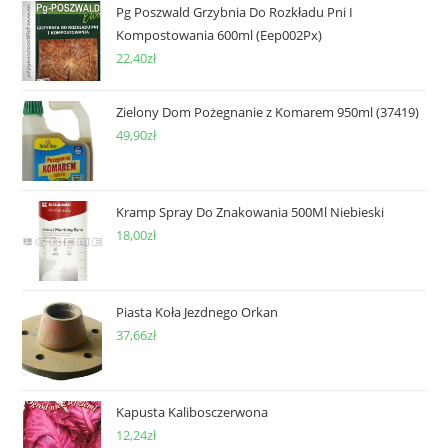
Pg Poszwald Grzybnia Do Rozkładu Pni I
Kompostowania 600ml (Eep002Px)
22,40
zł
Zielony Dom Pożegnanie z Komarem 950ml (37419)
49,90
zł
Kramp Spray Do Znakowania 500Ml Niebieski
18,00
zł
Piasta Koła Jezdnego Orkan
37,66
zł
Kapusta Kalibosczerwona
12,24
zł