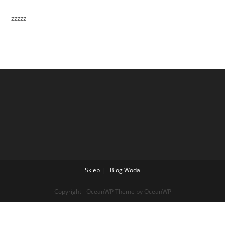
zzzzz
Sklep
Blog
Woda
Copyright - OceanWP Theme by OceanWP