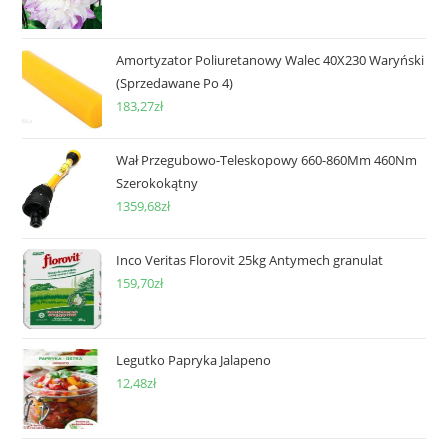
Amortyzator Poliuretanowy Walec 40X230 Waryński
(Sprzedawane Po 4)
183,27
zł
Wał Przegubowo-Teleskopowy 660-860Mm 460Nm
Szerokokątny
1359,68
zł
Inco Veritas Florovit 25kg Antymech granulat
159,70
zł
Legutko Papryka Jalapeno
12,48
zł