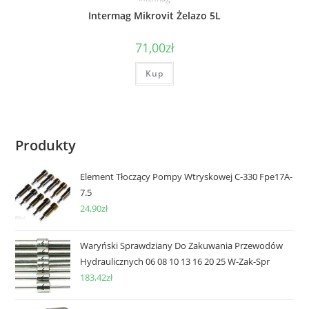
Intermag Mikrovit Żelazo 5L
71,00
zł
Kup
Produkty
Element Tłoczący Pompy Wtryskowej C-330 Fpe17A-
7.5
24,90
zł
Waryński Sprawdziany Do Zakuwania Przewodów
Hydraulicznych 06 08 10 13 16 20 25 W-Zak-Spr
183,42
zł