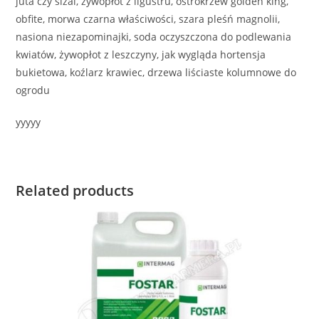
juta czy sizal, żywopłot z ligustru, ostrokrzew golden king,
obfite, morwa czarna właściwości, szara pleśń magnolii,
nasiona niezapominajki, soda oczyszczona do podlewania
kwiatów, żywopłot z leszczyny, jak wygląda hortensja
bukietowa, koźlarz krawiec, drzewa liściaste kolumnowe do
ogrodu
yyyyy
Related products