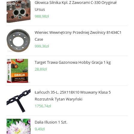
Głowica Silnika Kpl. Z Zaworami C-330 Oryginał
Ursus
988,98
zł
Wieniec Wewnętrzny Przedniej Zwolnicy 81434C1
Case
999,36
zł
Target Trawa Gazonowa Hobby Gracja 1 kg
28,89
zł
Łańcuch 35-L. 25X118X10 Wsuwany Klasa 5
Rozrzutnik Tytan Waryński
1756,74
zł
Dalia Illusion 1 Szt.
9,49
zł