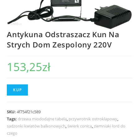
Antykuna Odstraszacz Kun Na
Strych Dom Zespolony 220V
153,25
zł
KUP
SKU:
4f754f21c589
Tags:
drzewa miododajne tabela
,
przywrotnik ostroklapowy
,
sadzonki kwiatów balkonowych
,
świerk conica
,
ziemniaki lord do
czego