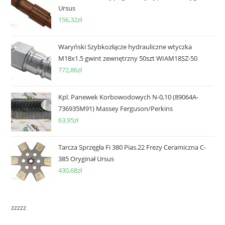
Ursus
156,32
zł
Waryński Szybkozłącze hydrauliczne wtyczka
M18x1.5 gwint zewnętrzny 50szt WIAM18SZ-50
772,86
zł
Kpl. Panewek Korbowodowych N-0,10 (89064A-
736935M91) Massey Ferguson/Perkins
63,95
zł
Tarcza Sprzęgła Fi 380 Pias.22 Frezy Ceramiczna C-
385 Oryginał Ursus
430,68
zł
zzzzz