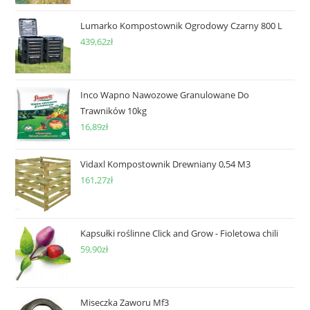
Lumarko Kompostownik Ogrodowy Czarny 800 L
439,62
zł
Inco Wapno Nawozowe Granulowane Do
Trawników 10kg
16,89
zł
Vidaxl Kompostownik Drewniany 0,54 M3
161,27
zł
Kapsułki roślinne Click and Grow - Fioletowa chili
59,90
zł
Miseczka Zaworu Mf3