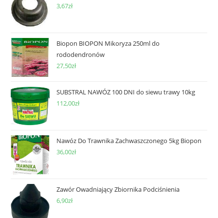
3,67
zł
Biopon BIOPON Mikoryza 250ml do
rododendronów
27,50
zł
SUBSTRAL NAWÓZ 100 DNI do siewu trawy 10kg
112,00
zł
Nawóz Do Trawnika Zachwaszczonego 5kg Biopon
36,00
zł
Zawór Owadniający Zbiornika Podciśnienia
6,90
zł