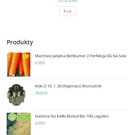
Kup
Produkty
Marchew Jadalna Berlikumer 2 Perfekcja 6G Na Soki
6,99
zł
Koło Z-10. 1. 30 (Napinacz) Rozrzutnik
34,82
zł
Nasiona Na Kiełki Brokuł Bio 10G Legutko
4,99
zł