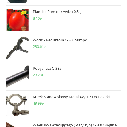
Plantico Pomidor Awizo 0,5g
8,10
zł
Wodzik Reduktora C-360 Skropol
230,61
zł
Popychacz C-385
23,23
zł
Kurek Stanowiskowy Metalowy 1 5 Do Dojarki
49,99
zł
Wałek Koła Atakującego (Stary Typ) C-360 Oryginał