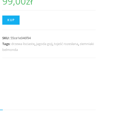
99,00
zł
KUP
SKU:
55ce1e046f94
Tags:
drzewa lisciaste
,
jagoda goji
,
tojeść rozesłana
,
ziemniaki
belmonda