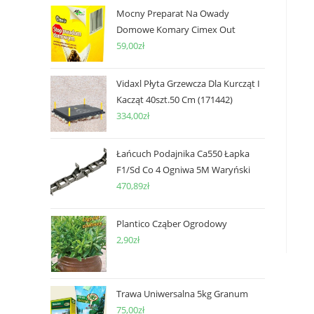
Mocny Preparat Na Owady
Domowe Komary Cimex Out
59,00
zł
Vidaxl Płyta Grzewcza Dla Kurcząt I
Kacząt 40szt.50 Cm (171442)
334,00
zł
Łańcuch Podajnika Ca550 Łapka
F1/Sd Co 4 Ogniwa 5M Waryński
470,89
zł
Plantico Cząber Ogrodowy
2,90
zł
Trawa Uniwersalna 5kg Granum
75,00
zł