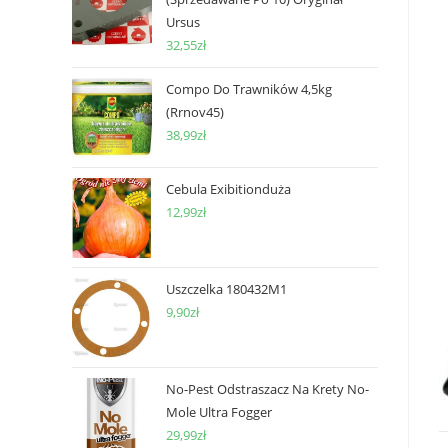
Ursus
32,55
zł
Compo Do Trawników 4,5kg
(Rrnov45)
38,99
zł
Cebula Exibitionduża
12,99
zł
Uszczelka 180432M1
9,90
zł
No-Pest Odstraszacz Na Krety No-
Mole Ultra Fogger
29,99
zł