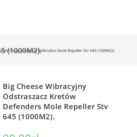
45 (1000M2).
 Odstraszacz Kretów Defenders Mole Repeller Stv 645 (1000M2).
Big Cheese Wibracyjny
Odstraszacz Kretów
Defenders Mole Repeller Stv
645 (1000M2).