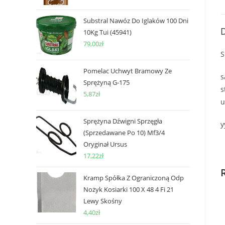
Substral Nawóz Do Iglaków 100 Dni
D
10Kg Tui (45941)
79,00
zł
S
Pomelac Uchwyt Bramowy Ze
s
Sprężyną G-175
s
5,87
zł
u
Sprężyna Dźwigni Sprzęgła
y
(Sprzedawane Po 10) Mf3/4
Oryginał Ursus
17,22
zł
Kramp Spółka Z Ograniczoną Odp
Nożyk Kosiarki 100 X 48 4 Fi 21
Lewy Skośny
4,40
zł