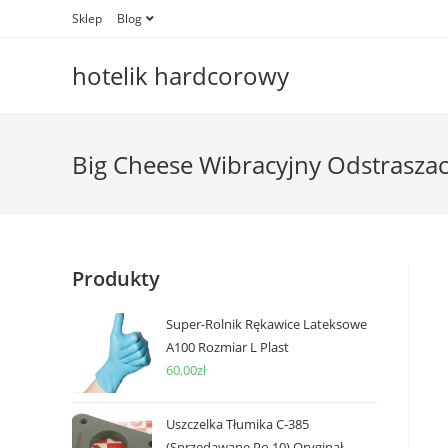
Skip
Sklep
Blog
to
content
hotelik hardcorowy
Big Cheese Wibracyjny Odstraszac
Produkty
Super-Rolnik Rękawice Lateksowe
A100 Rozmiar L Plast
60,00
zł
Uszczelka Tłumika C-385
(Sprzedawane Po 10) Oryginał