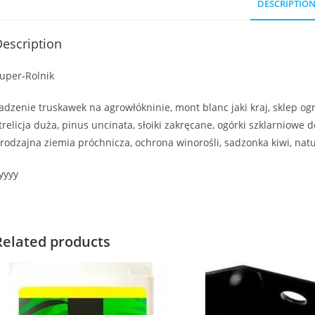
DESCRIPTIO
escription
uper-Rolnik
adzenie truskawek na agrowłókninie, mont blanc jaki kraj, sklep ogr
trelicja duża, pinus uncinata, słoiki zakręcane, ogórki szklarniowe
rodzajna ziemia próchnicza, ochrona winorośli, sadzonka kiwi, nat
yyyy
Related products