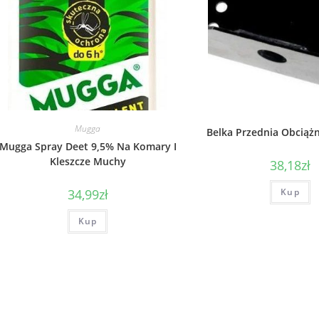
Mugga
Belka Przednia Obciąż
Mugga Spray Deet 9,5% Na Komary I
Kleszcze Muchy
38,18
zł
34,99
zł
Kup
Kup