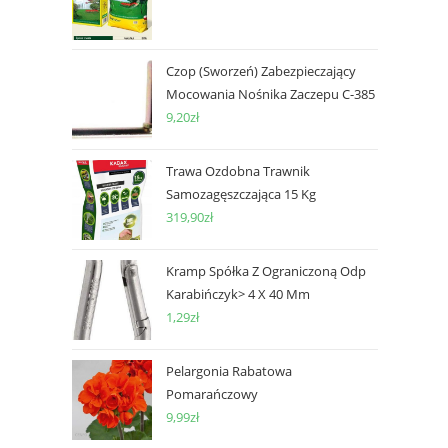
Czop (Sworzeń) Zabezpieczający
Mocowania Nośnika Zaczepu C-385
9,20
zł
Trawa Ozdobna Trawnik
Samozagęszczająca 15 Kg
319,90
zł
Kramp Spółka Z Ograniczoną Odp
Karabińczyk> 4 X 40 Mm
1,29
zł
Pelargonia Rabatowa
Pomarańczowy
9,99
zł