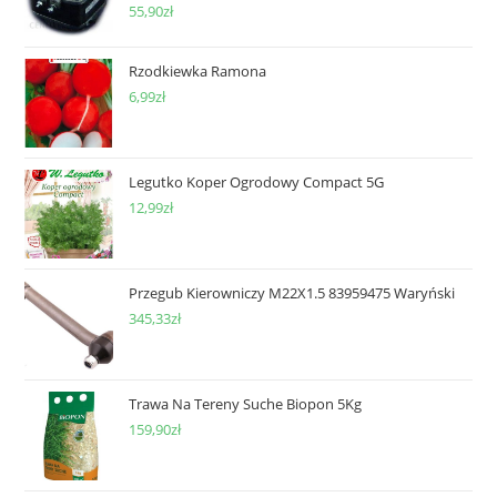
55,90
zł
Rzodkiewka Ramona
6,99
zł
Legutko Koper Ogrodowy Compact 5G
12,99
zł
Przegub Kierowniczy M22X1.5 83959475 Waryński
345,33
zł
Trawa Na Tereny Suche Biopon 5Kg
159,90
zł