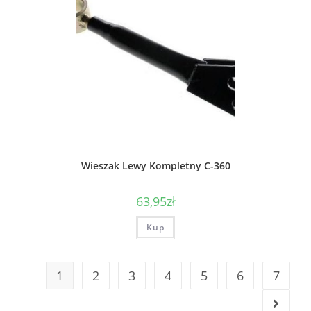
Wieszak Lewy Kompletny C-360
63,95
zł
Kup
1
2
3
4
5
6
7