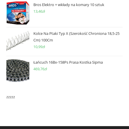
Bros Elektro + wkłady na komary 10 sztuk
13,46
zł
Kolce Na Ptaki Typ X (Szerokość Chroniona 18,5-25
Cm) 100Cm
10,99
zł
Łańcuch 16Bx-158Ps Prasa Kostka Sipma
469,76
zł
zzzzz