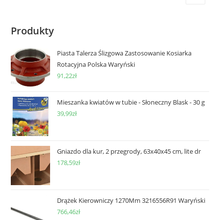
Produkty
Piasta Talerza Ślizgowa Zastosowanie Kosiarka
Rotacyjna Polska Waryński
91,22
zł
Mieszanka kwiatów w tubie - Słoneczny Blask - 30 g
39,99
zł
Gniazdo dla kur, 2 przegrody, 63x40x45 cm, lite dr
178,59
zł
Drążek Kierowniczy 1270Mm 3216556R91 Waryński
766,46
zł