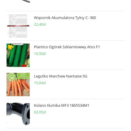
Wspornik Akumulatora Tylny C- 360
22,40
zł
Plantico Ogórek Szklarniowwy Atos F1
16,50
zł
Legutko Marchew Nantaise 5G
15,04
zł
Kolano tłumika MF3 1865534M1
63,95
zł