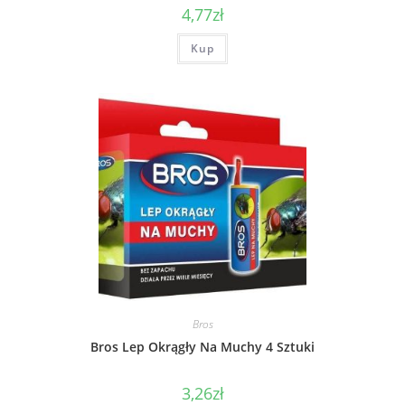
4,77
zł
Kup
Bros
Bros Lep Okrągły Na Muchy 4 Sztuki
3,26
zł