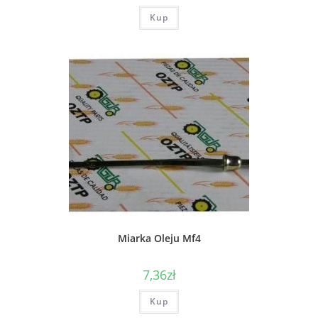
Kup
Miarka Oleju Mf4
7,36
zł
Kup