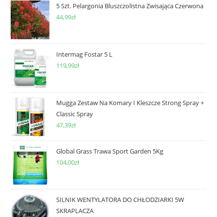
5 Szt. Pelargonia Bluszczolistna Zwisająca Czerwona
44,99
zł
Intermag Fostar 5 L
119,99
zł
Mugga Zestaw Na Komary I Kleszcze Strong Spray +
Classic Spray
47,39
zł
Global Grass Trawa Sport Garden 5Kg
104,00
zł
SILNIK WENTYLATORA DO CHŁODZIARKI 5W
SKRAPLACZA