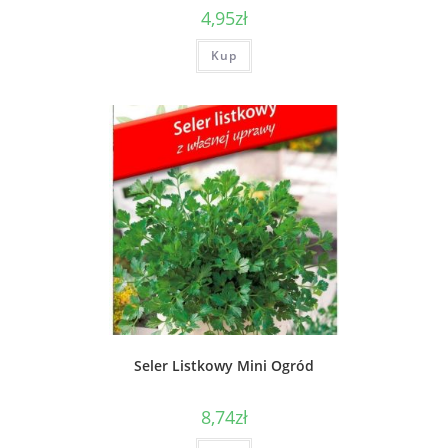
4,95
zł
Kup
Seler Listkowy Mini Ogród
8,74
zł