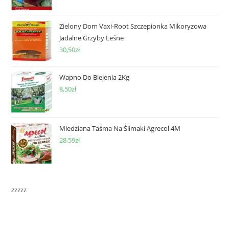
Zielony Dom Vaxi-Root Szczepionka Mikoryzowa
Jadalne Grzyby Leśne
30,50
zł
Wapno Do Bielenia 2Kg
8,50
zł
Miedziana Taśma Na Ślimaki Agrecol 4M
28,59
zł
zzzzz