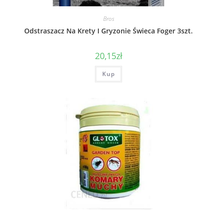
Bros
Odstraszacz Na Krety I Gryzonie Świeca Foger 3szt.
20,15
zł
Kup