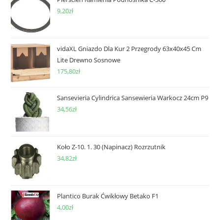
9,20
zł
vidaXL Gniazdo Dla Kur 2 Przegrody 63x40x45 Cm
Lite Drewno Sosnowe
175,80
zł
Sansevieria Cylindrica Sansewieria Warkocz 24cm P9
34,56
zł
Koło Z-10. 1. 30 (Napinacz) Rozrzutnik
34,82
zł
Plantico Burak Ćwikłowy Betako F1
4,00
zł