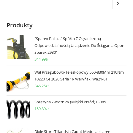
Produkty
"Sparex Polska" Spółka Z Ograniczoną
Odpowiedzialnością Urządzenie Do Ściągania Opon
Sparex 29301
344,99
zł
Wał Przegubowo-Teleskopowy 560-830Mm 210Nm
10220 Ce 2020 Seria 1R Waryński Wa21-61
346,25
zł
Sprężyna Zwrotnicy (Miękki Przód) C-385
159,89
zł
Dixie Store Tillandsia Caput Medusae Large