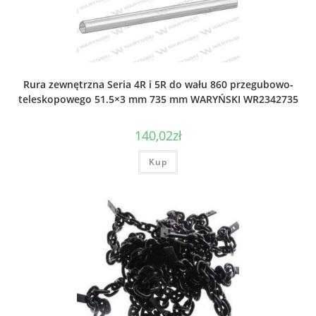
Rura zewnętrzna Seria 4R i 5R do wału 860 przegubowo-
teleskopowego 51.5×3 mm 735 mm WARYŃSKI WR2342735
140,02
zł
Kup