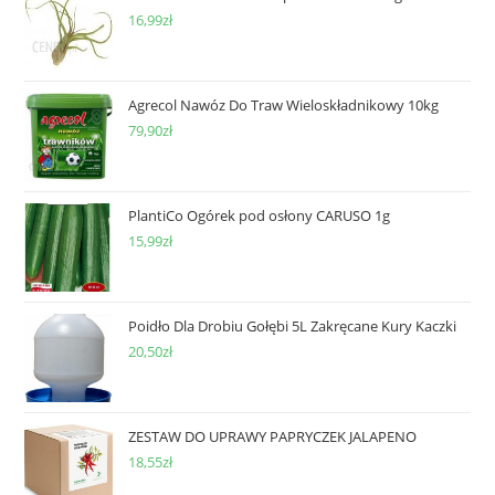
16,99
zł
Agrecol Nawóz Do Traw Wieloskładnikowy 10kg
79,90
zł
PlantiCo Ogórek pod osłony CARUSO 1g
15,99
zł
Poidło Dla Drobiu Gołębi 5L Zakręcane Kury Kaczki
20,50
zł
ZESTAW DO UPRAWY PAPRYCZEK JALAPENO
18,55
zł