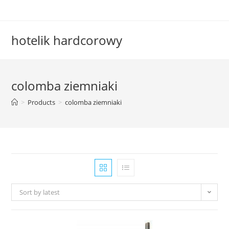
Skip
to
content
hotelik hardcorowy
colomba ziemniaki
>
Products
>
colomba ziemniaki
Sort by latest