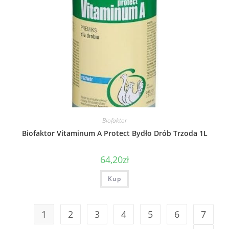
Biofaktor
Biofaktor Vitaminum A Protect Bydło Drób Trzoda 1L
64,20
zł
Kup
1
2
3
4
5
6
7