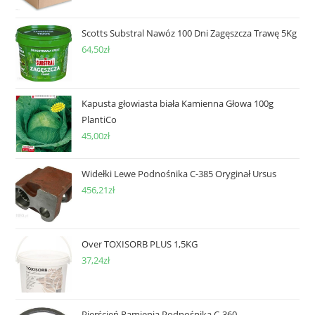
Scotts Substral Nawóz 100 Dni Zagęszcza Trawę 5Kg
64,50
zł
Kapusta głowiasta biała Kamienna Głowa 100g
PlantiCo
45,00
zł
Widełki Lewe Podnośnika C-385 Oryginał Ursus
456,21
zł
Over TOXISORB PLUS 1,5KG
37,24
zł
Pierścień Ramienia Podnośnika C-360