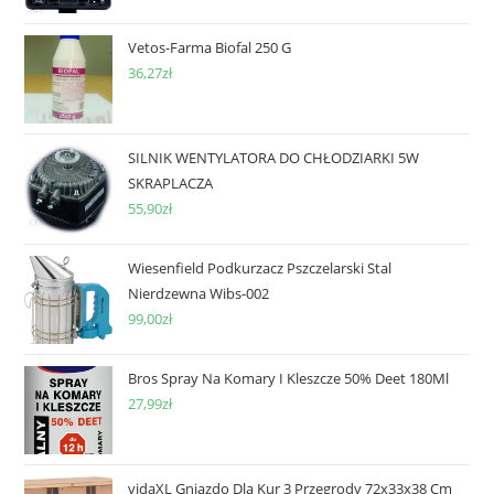
Vetos-Farma Biofal 250 G
36,27
zł
SILNIK WENTYLATORA DO CHŁODZIARKI 5W
SKRAPLACZA
55,90
zł
Wiesenfield Podkurzacz Pszczelarski Stal
Nierdzewna Wibs-002
99,00
zł
Bros Spray Na Komary I Kleszcze 50% Deet 180Ml
27,99
zł
vidaXL Gniazdo Dla Kur 3 Przegrody 72x33x38 Cm