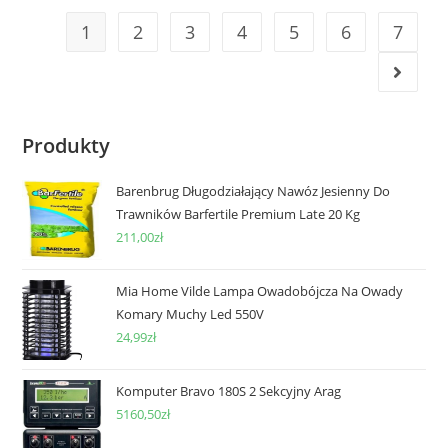
1
2
3
4
5
6
7
Produkty
Barenbrug Długodziałający Nawóz Jesienny Do
Trawników Barfertile Premium Late 20 Kg
211,00
zł
Mia Home Vilde Lampa Owadobójcza Na Owady
Komary Muchy Led 550V
24,99
zł
Komputer Bravo 180S 2 Sekcyjny Arag
5160,50
zł