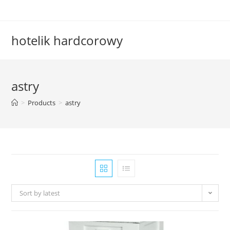
Skip
to
content
hotelik hardcorowy
astry
>
Products
>
astry
Sort by latest