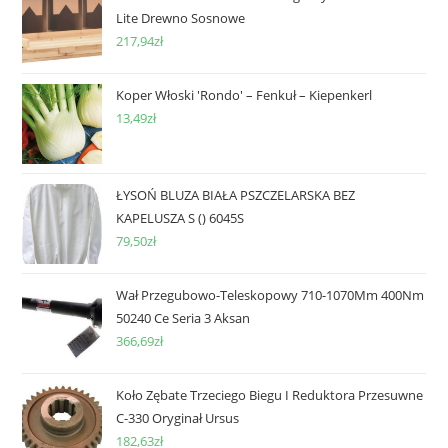
Lite Drewno Sosnowe
217,94
zł
Koper Włoski 'Rondo' – Fenkuł – Kiepenkerl
13,49
zł
ŁYSOŃ BLUZA BIAŁA PSZCZELARSKA BEZ
KAPELUSZA S () 6045S
79,50
zł
Wał Przegubowo-Teleskopowy 710-1070Mm 400Nm
50240 Ce Seria 3 Aksan
366,69
zł
Koło Zębate Trzeciego Biegu I Reduktora Przesuwne
C-330 Oryginał Ursus
182,63
zł