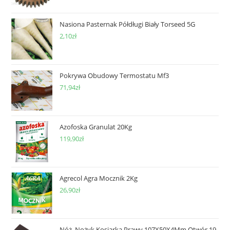
Nasiona Pasternak Półdługi Biały Torseed 5G
2,10
zł
Pokrywa Obudowy Termostatu Mf3
71,94
zł
Azofoska Granulat 20Kg
119,90
zł
Agrecol Agra Mocznik 2Kg
26,90
zł
Nóż. Nożyk Kosiarka Prawy 107X50X4Mm Otwór 19