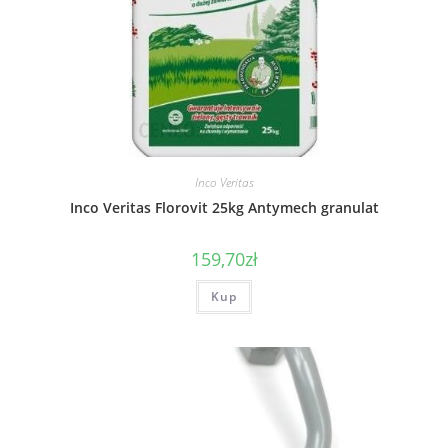
Inco Veritas
Inco Veritas Florovit 25kg Antymech granulat
159,70
zł
Kup