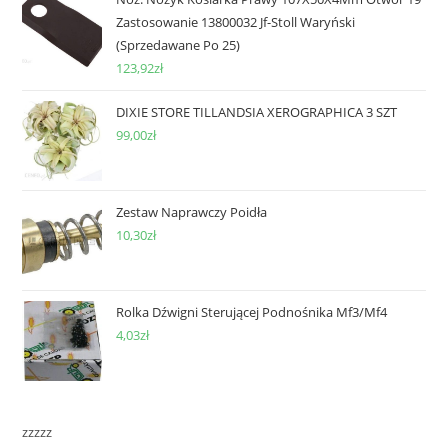
Zastosowanie 13800032 Jf-Stoll Waryński
(Sprzedawane Po 25)
123,92
zł
DIXIE STORE TILLANDSIA XEROGRAPHICA 3 SZT
99,00
zł
Zestaw Naprawczy Poidła
10,30
zł
Rolka Dźwigni Sterującej Podnośnika Mf3/Mf4
4,03
zł
zzzzz