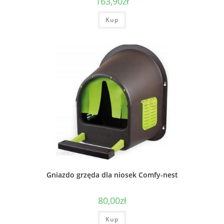
163,90
zł
Kup
Gniazdo grzęda dla niosek Comfy-nest
80,00
zł
Kup