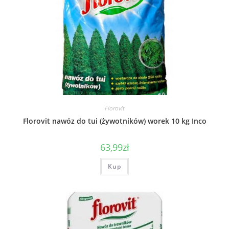
Florovit
Florovit nawóz do tui (żywotników) worek 10 kg Inco
63,99
zł
Kup