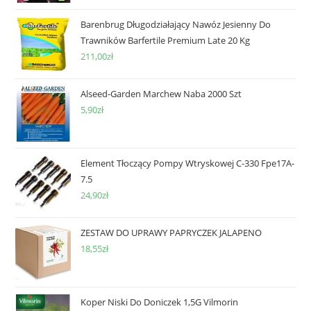
Barenbrug Długodziałający Nawóz Jesienny Do
Trawników Barfertile Premium Late 20 Kg
211,00
zł
Alseed-Garden Marchew Naba 2000 Szt
5,90
zł
Element Tłoczący Pompy Wtryskowej C-330 Fpe17A-
7.5
24,90
zł
ZESTAW DO UPRAWY PAPRYCZEK JALAPENO
18,55
zł
Koper Niski Do Doniczek 1,5G Vilmorin