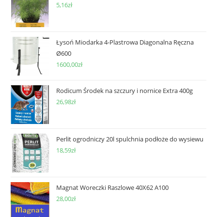
5,16
zł
Łysoń Miodarka 4-Plastrowa Diagonalna Ręczna
Ø600
1600,00
zł
Rodicum Środek na szczury i nornice Extra 400g
26,98
zł
Perlit ogrodniczy 20l spulchnia podłoże do wysiewu
18,59
zł
Magnat Woreczki Raszlowe 40X62 A100
28,00
zł