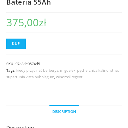
Bateria 55Ah
375,00
zł
KUP
SKU:
97a8de0574d5
Tags:
kiedy przycinać berberys
,
migdałek
,
pęcherznica kalinolistna
,
supertunia vista bubblegum
,
winorośl regent
DESCRIPTION
Description