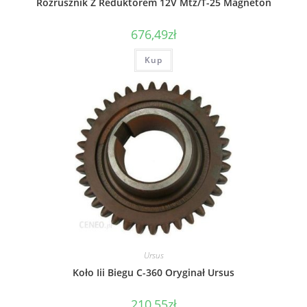
Rozrusznik Z Reduktorem 12V Mtz/T-25 Magneton
676,49
zł
Kup
Ursus
Koło Iii Biegu C-360 Oryginał Ursus
210,55
zł