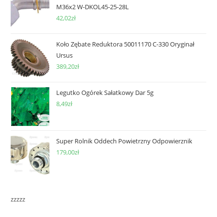
M36x2 W-DKOL45-25-28L
42,02
zł
Koło Zębate Reduktora 50011170 C-330 Oryginał
Ursus
389,20
zł
Legutko Ogórek Sałatkowy Dar 5g
8,49
zł
Super Rolnik Oddech Powietrzny Odpowierznik
179,00
zł
zzzzz