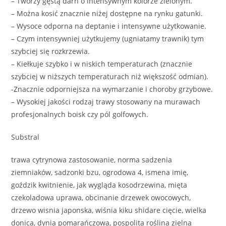
– Tworzy gęstą darń o intensywnym kolorze zielonym.
– Można kosić znacznie niżej dostępne na rynku gatunki.
– Wysoce odporna na deptanie i intensywne użytkowanie.
– Czym intensywniej użytkujemy (ugniatamy trawnik) tym
szybciej się rozkrzewia.
– Kiełkuje szybko i w niskich temperaturach (znacznie
szybciej w niższych temperaturach niż większość odmian).
-Znacznie odporniejsza na wymarzanie i choroby grzybowe.
– Wysokiej jakości rodzaj trawy stosowany na murawach
profesjonalnych boisk czy pól golfowych.
Substral
trawa cytrynowa zastosowanie, norma sadzenia
ziemniaków, sadzonki bzu, ogrodowa 4, ismena imię,
goździk kwitnienie, jak wygląda kosodrzewina, mięta
czekoladowa uprawa, obcinanie drzewek owocowych,
drzewo wisnia japonska, wiśnia kiku shidare cięcie, wielka
donica, dynia pomarańczowa, pospolita roślina zielna