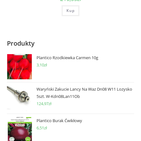
Kup
Produkty
Plantico Rzodkiewka Carmen 10g
3,10
zł
Waryński Zakucie Lancy Na Waz Dn08 W11 Lozysko
5szt. W-Kdn08Lan11Ob
124,97
zł
Plantico Burak Ćwikłowy
6,51
zł