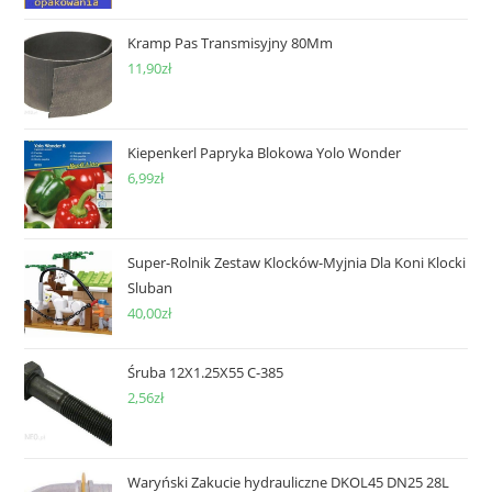
Kramp Pas Transmisyjny 80Mm
11,90
zł
Kiepenkerl Papryka Blokowa Yolo Wonder
6,99
zł
Super-Rolnik Zestaw Klocków-Myjnia Dla Koni Klocki
Sluban
40,00
zł
Śruba 12X1.25X55 C-385
2,56
zł
Waryński Zakucie hydrauliczne DKOL45 DN25 28L