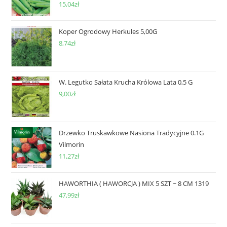
15,04
zł
Koper Ogrodowy Herkules 5,00G
8,74
zł
W. Legutko Sałata Krucha Królowa Lata 0,5 G
9,00
zł
Drzewko Truskawkowe Nasiona Tradycyjne 0.1G
Vilmorin
11,27
zł
HAWORTHIA ( HAWORCJA ) MIX 5 SZT ~ 8 CM 1319
47,99
zł