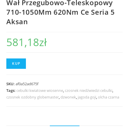
Wał Przegubowo-Teleskopowy
710-1050Mm 620Nm Ce Seria 5
Aksan
581,18
zł
KUP
SKU:
af0a52ad675f
Tags:
cebulki kwiatowe wiosenne
,
czosnek niedźwiedzi cebulki
,
czosnek ozdobny globemaster
,
dzwonek
,
jagoda goji
,
olcha czarna