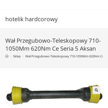
Skip
to
content
hotelik hardcorowy
Wał Przegubowo-Teleskopowy 710-
1050Mm 620Nm Ce Seria 5 Aksan
>
Sklep
>
Wał Przegubowo-Teleskopowy 710-1050Mm 620Nm Ce Ser