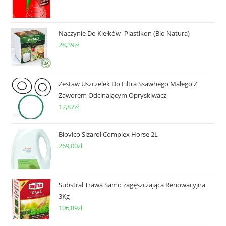
Naczynie Do Kiełków- Plastikon (Bio Natura)
28,39
zł
Zestaw Uszczelek Do Filtra Ssawnego Małego Z
Zaworem Odcinającym Opryskiwacz
12,87
zł
Biovico Sizarol Complex Horse 2L
269,00
zł
Substral Trawa Samo zagęszczająca Renowacyjna
3Kg
106,89
zł