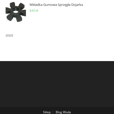
Wkładka Gumowa Sprzęgła Dojarka
9,61
zł
zzzzz
Sklep
Blog
Woda