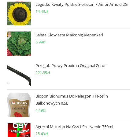
Legutko Kwiaty Polskie Słonecznik Amor Arnold 2G
14,49
zł
Sałata Głowiasta Maikonig Kiepenkerl
5,99
zł
Przegub Prawy Proxima Oryginał Zetor
221,39
zł
Biopon Biohumus Do PelargonII I Roślin
Balkonowych 0,5L
4,49
zł
Agrecol M-turbo Na Osy I Szerszenie 750ml
25,49
zł