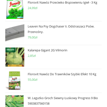
Florovit Nawóz Przeciwko Brązowieniu Igieł - 3 Kg
24,99
zł
Leaven Na Psy Dogchaser Ii. Odstraszacz Psów.
Przenośny.
79,00
zł
Kalarepa Gigant 2G Vilmorin
2,85
zł
Florovit Nawóz Do Trawników Szybki Efekt 10 Kg
55,00
zł
W. Legutko Groch Siewny Łuskowy Progress 9 Bio
5903837560158