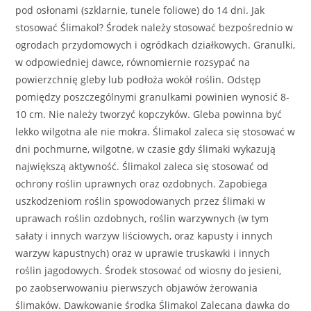
pod osłonami (szklarnie, tunele foliowe) do 14 dni. Jak
stosować Ślimakol? Środek należy stosować bezpośrednio w
ogrodach przydomowych i ogródkach działkowych. Granulki,
w odpowiedniej dawce, równomiernie rozsypać na
powierzchnię gleby lub podłoża wokół roślin. Odstęp
pomiędzy poszczególnymi granulkami powinien wynosić 8-
10 cm. Nie należy tworzyć kopczyków. Gleba powinna być
lekko wilgotna ale nie mokra. Ślimakol zaleca się stosować w
dni pochmurne, wilgotne, w czasie gdy ślimaki wykazują
największą aktywność. Ślimakol zaleca się stosować od
ochrony roślin uprawnych oraz ozdobnych. Zapobiega
uszkodzeniom roślin spowodowanych przez ślimaki w
uprawach roślin ozdobnych, roślin warzywnych (w tym
sałaty i innych warzyw liściowych, oraz kapusty i innych
warzyw kapustnych) oraz w uprawie truskawki i innych
roślin jagodowych. Środek stosować od wiosny do jesieni,
po zaobserwowaniu pierwszych objawów żerowania
ślimaków. Dawkowanie środka Ślimakol Zalecana dawka do