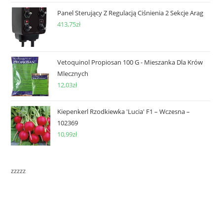
Panel Sterujący Z Regulacją Ciśnienia 2 Sekcje Arag
413,75
zł
Vetoquinol Propiosan 100 G - Mieszanka Dla Krów
Mlecznych
12,03
zł
Kiepenkerl Rzodkiewka 'Lucia' F1 – Wczesna –
102369
10,99
zł
zzzzz