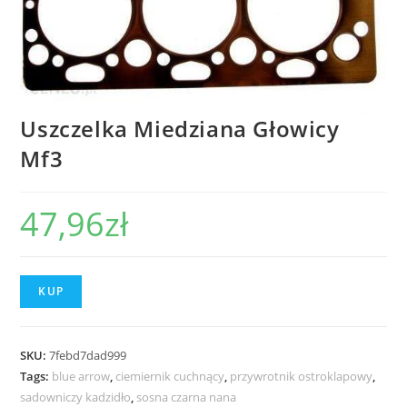
Uszczelka Miedziana Głowicy
Mf3
47,96
zł
KUP
SKU:
7febd7dad999
Tags:
blue arrow
,
ciemiernik cuchnący
,
przywrotnik ostroklapowy
,
sadowniczy kadzidło
,
sosna czarna nana