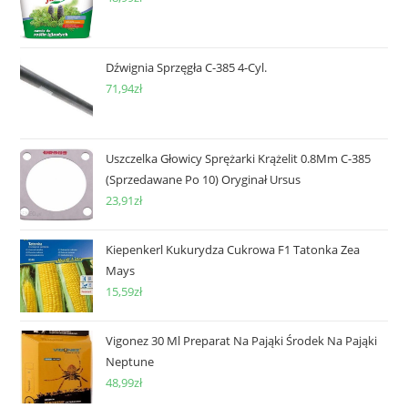
Dźwignia Sprzęgła C-385 4-Cyl.
71,94
zł
Uszczelka Głowicy Sprężarki Krążelit 0.8Mm C-385
(Sprzedawane Po 10) Oryginał Ursus
23,91
zł
Kiepenkerl Kukurydza Cukrowa F1 Tatonka Zea
Mays
15,59
zł
Vigonez 30 Ml Preparat Na Pająki Środek Na Pająki
Neptune
48,99
zł