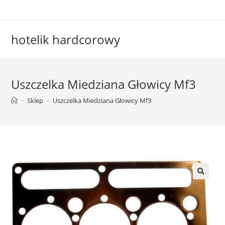
Skip
to
content
hotelik hardcorowy
Uszczelka Miedziana Głowicy Mf3
>
Sklep
>
Uszczelka Miedziana Głowicy Mf3