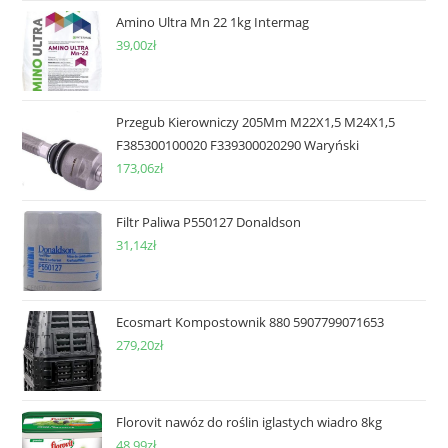
Amino Ultra Mn 22 1kg Intermag
39,00
zł
Przegub Kierowniczy 205Mm M22X1,5 M24X1,5
F385300100020 F339300020290 Waryński
173,06
zł
Filtr Paliwa P550127 Donaldson
31,14
zł
Ecosmart Kompostownik 880 5907799071653
279,20
zł
Florovit nawóz do roślin iglastych wiadro 8kg
48,99
zł