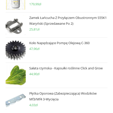
179,99
zł
Zamek Łańcucha Z Przyłączem Obustronnym S55K1
Waryński (Sprzedawane Po 2)
25,81
zł
Koło Napędzające Pompę Olejową C-360
47,96
zł
Sałata rzymska - Kapsułki roślinne Click and Grow
44,90
zł
Płytka Oporowa (Zabezpieczająca) Wodzików
Mf3/Mf4 3-Wycięcia
4,03
zł