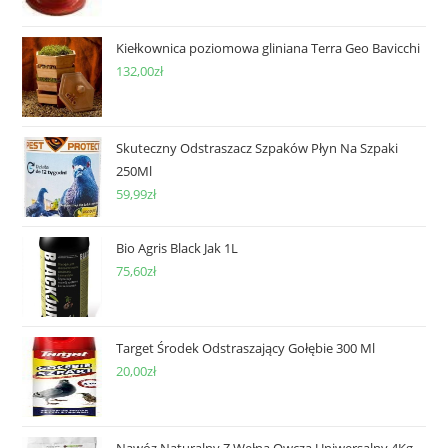
Kiełkownica poziomowa gliniana Terra Geo Bavicchi
132,00
zł
Skuteczny Odstraszacz Szpaków Płyn Na Szpaki
250Ml
59,99
zł
Bio Agris Black Jak 1L
75,60
zł
Target Środek Odstraszający Gołębie 300 Ml
20,00
zł
Nawóz Naturalny Z Wełną Owczą Uniwersalny 4Kg