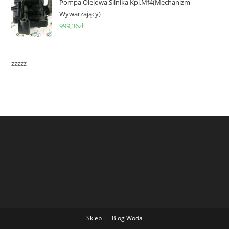
Pompa Olejowa Silnika Kpl.Mf4(Mechanizm
Wywarzający)
999,36
zł
zzzzz
Sklep
Blog
Woda