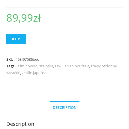
89,99
zł
KUP
SKU:
463f97586bec
Tags:
jaśminowiec
,
szalotka
,
tawuła van houtte a
,
trawy ozdobne
wysokie
,
złotlin japoński
DESCRIPTION
Description