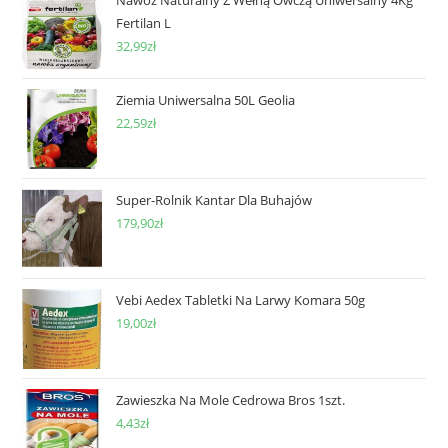
Fertilan L
32,99
zł
Ziemia Uniwersalna 50L Geolia
22,59
zł
Super-Rolnik Kantar Dla Buhajów
179,90
zł
Vebi Aedex Tabletki Na Larwy Komara 50g
19,00
zł
Zawieszka Na Mole Cedrowa Bros 1szt.
4,43
zł