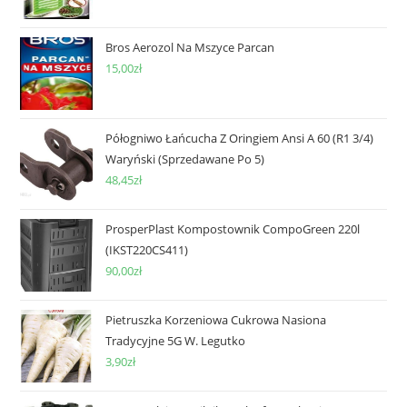
Bros Aerozol Na Mszyce Parcan
15,00
zł
Półogniwo Łańcucha Z Oringiem Ansi A 60 (R1 3/4)
Waryński (Sprzedawane Po 5)
48,45
zł
ProsperPlast Kompostownik CompoGreen 220l
(IKST220CS411)
90,00
zł
Pietruszka Korzeniowa Cukrowa Nasiona
Tradycyjne 5G W. Legutko
3,90
zł