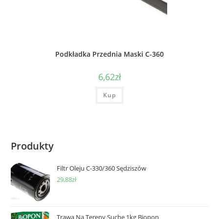
Podkładka Przednia Maski C-360
6,62
zł
Kup
Produkty
Filtr Oleju C-330/360 Sędziszów
29,88
zł
Trawa Na Tereny Suche 1kg Biopon