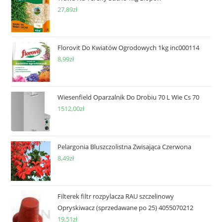
27,89
zł
Florovit Do Kwiatów Ogrodowych 1kg inc000114
8,99
zł
Wiesenfield Oparzalnik Do Drobiu 70 L Wie Cs 70
1512,00
zł
Pelargonia Bluszczolistna Zwisająca Czerwona
8,49
zł
Filterek filtr rozpylacza RAU szczelinowy
Opryskiwacz (sprzedawane po 25) 4055070212
19,51
zł