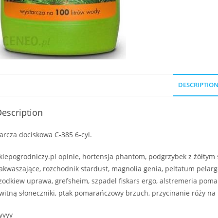
DESCRIPTIO
escription
arcza dociskowa C-385 6-cyl.
klepogrodniczy.pl opinie, hortensja phantom, podgrzybek z żółtym 
akwaszające, rozchodnik stardust, magnolia genia, peltatum pelargo
zodkiew uprawa, grefsheim, szpadel fiskars ergo, alstremeria pom
witną słoneczniki, ptak pomarańczowy brzuch, przycinanie róży na
yyyy