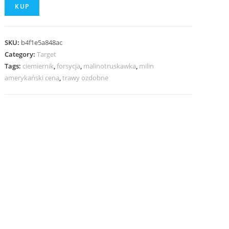
KUP
SKU:
b4f1e5a848ac
Category:
Target
Tags:
ciemiernik
,
forsycja
,
malinotruskawka
,
milin
amerykański cena
,
trawy ozdobne