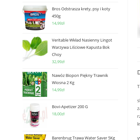
Bros Odstrasza krety, psy i koty
450g
14,99
zł
Veritable Wkład Nasienny Lingot
Warzywa Liściowe Kapusta Bok
Choy
32,99
zł
D
Nawóz Biopon Piękny Trawnik
Wiosna 2 Kg
T
14,99
zł
s
Bovi-Apetizer 200 G
z
18,00
zł
r
k
Barenbrug Trawa Water Saver 5Kg
y