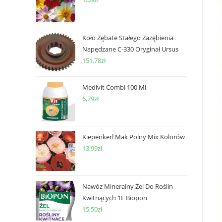
Koło Zębate Stałego Zazębienia
Napędzane C-330 Oryginał Ursus
151,78
zł
Medivit Combi 100 Ml
6,79
zł
Kiepenkerl Mak Polny Mix Kolorów
13,99
zł
Nawóz Mineralny Żel Do Roślin
Kwitnących 1L Biopon
15,50
zł