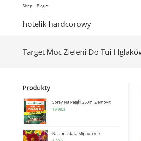
Skip
Sklep
Blog
to
content
hotelik hardcorowy
Target Moc Zieleni Do Tui I Iglakó
Produkty
Spray Na Pająki 250ml Ziemovit
19,99
zł
Nasiona dalia Mignon mix
1,39
zł