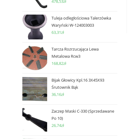
478,53
zł
Tuleja odległościowa Talerzówka
Waryński W-124003003
63,31
zł
Tarcza Rozrzucająca Lewa
Metalowa Rcw3
168,82
zł
Bijak Głowicy Kpl.16 3X45X93
Śrutownik Bąk
36,16
zł
Zaczep Maski C-330 (Sprzedawane
Po 10)
26,74
zł