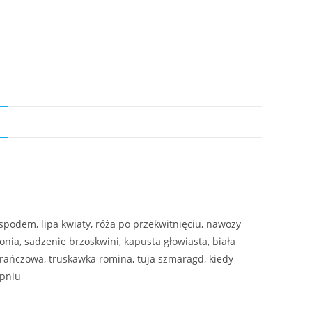
N
spodem, lipa kwiaty, róża po przekwitnięciu, nawozy
nia, sadzenie brzoskwini, kapusta głowiasta, biała
arańczowa, truskawka romina, tuja szmaragd, kiedy
 pniu