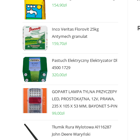
154,90
zł
Inco Veritas Florovit 25kg
Antymech granulat
159,70
zł
Pastuch Elektryczny Elektryzator Dl
4500 1729
320,00
zł
GOPART LAMPA TYLNA PRZYCZEPY
LED, PROSTOKĄTNA, 12V, PRAWA,
235 X 105 X 53 MM, BAYONET 5-PIN
99,00
zł
Tłumik Rura Wylotowa Al116287
John Deere Waryński