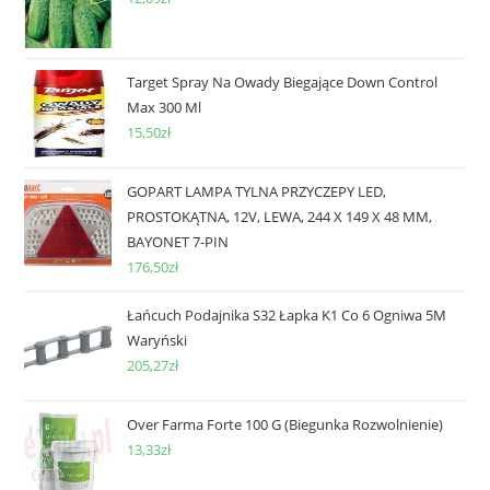
Target Spray Na Owady Biegające Down Control
Max 300 Ml
15,50
zł
GOPART LAMPA TYLNA PRZYCZEPY LED,
PROSTOKĄTNA, 12V, LEWA, 244 X 149 X 48 MM,
BAYONET 7-PIN
176,50
zł
Łańcuch Podajnika S32 Łapka K1 Co 6 Ogniwa 5M
Waryński
205,27
zł
Over Farma Forte 100 G (Biegunka Rozwolnienie)
13,33
zł