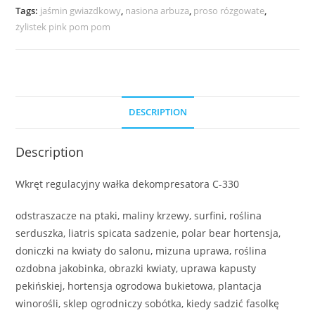
Tags:
jaśmin gwiazdkowy
,
nasiona arbuza
,
proso rózgowate
,
żylistek pink pom pom
DESCRIPTION
Description
Wkręt regulacyjny wałka dekompresatora C-330
odstraszacze na ptaki, maliny krzewy, surfini, roślina
serduszka, liatris spicata sadzenie, polar bear hortensja,
doniczki na kwiaty do salonu, mizuna uprawa, roślina
ozdobna jakobinka, obrazki kwiaty, uprawa kapusty
pekińskiej, hortensja ogrodowa bukietowa, plantacja
winorośli, sklep ogrodniczy sobótka, kiedy sadzić fasolkę