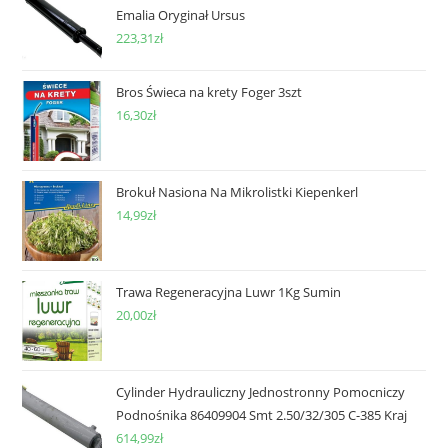
Emalia Oryginał Ursus
223,31
zł
Bros Świeca na krety Foger 3szt
16,30
zł
Brokuł Nasiona Na Mikrolistki Kiepenkerl
14,99
zł
Trawa Regeneracyjna Luwr 1Kg Sumin
20,00
zł
Cylinder Hydrauliczny Jednostronny Pomocniczy
Podnośnika 86409904 Smt 2.50/32/305 C-385 Kraj
614,99
zł