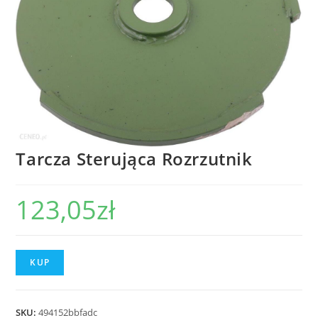
Tarcza Sterująca Rozrzutnik
123,05
zł
KUP
SKU:
494152bbfadc