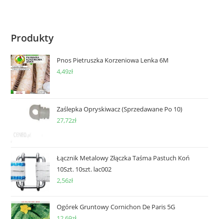
Produkty
Pnos Pietruszka Korzeniowa Lenka 6M
4,49
zł
Zaślepka Opryskiwacz (Sprzedawane Po 10)
27,72
zł
Łącznik Metalowy Złączka Taśma Pastuch Koń
10Szt. 10szt. lac002
2,56
zł
Ogórek Gruntowy Cornichon De Paris 5G
12,69
zł