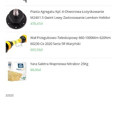
Piasta Agregatu Kpl. 6-Otworowa Łożyskowanie
M24X1.5 Gwint Lewy Zastosowanie Lemken Helidor
478,47
zł
Wał Przegubowo-Teleskopowy 660-1000Mm 620Nm
60230 Ce 2020 Seria 5R Waryński
603,59
zł
Yara Saletra Wapniowa Nitrabor 25Kg
88,00
zł
zzzzz