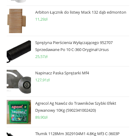
Arbiton Łącznik do listwy Mack 132 dąb edmonton
11,29
zł
Sprężyna Pierścienia Wyłączającego 952707
Sprzedawane Po 10 C-360 Oryginał Ursus
25,57
zł
Napinacz Paska Sprężarki Mf4
127,91
zł
Agrecol Ag Nawóz do Trawników Szybki Efekt
Dywanowy 10Kg (5902341002420)
89,90
zł
Tłumik 1128Mm 3029104M1 4.8Kg Mf3 C-3603P