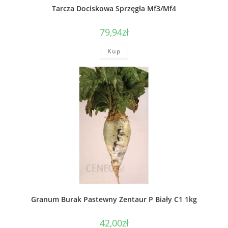
Tarcza Dociskowa Sprzęgła Mf3/Mf4
79,94
zł
Kup
Granum Burak Pastewny Zentaur P Biały C1 1kg
42,00
zł