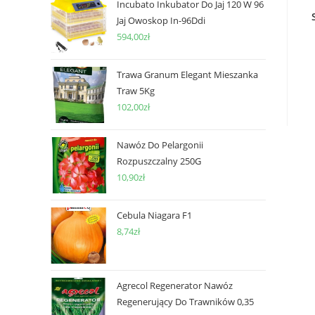
Incubato Inkubator Do Jaj 120 W 96
Jaj Owoskop In-96Ddi
594,00
zł
Trawa Granum Elegant Mieszanka
Traw 5Kg
102,00
zł
Nawóz Do Pelargonii
Rozpuszczalny 250G
10,90
zł
Cebula Niagara F1
8,74
zł
Agrecol Regenerator Nawóz
Regenerujący Do Trawników 0,35