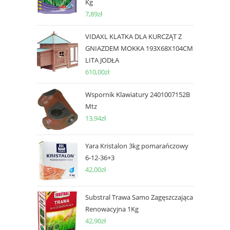
Kg
7,89
zł
VIDAXL KLATKA DLA KURCZĄT Z
GNIAZDEM MOKKA 193X68X104CM
LITA JODŁA
610,00
zł
Wspornik Klawiatury 2401007152B
Mtz
13,94
zł
Yara Kristalon 3kg pomarańczowy
6-12-36+3
42,00
zł
Substral Trawa Samo Zagęszczająca
Renowacyjna 1Kg
42,90
zł