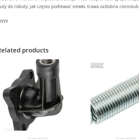
uty do roboty, jak często podlewać siewki, trawa ozdobna cieniolu
yyyy
Related products
Super-Rolnik
Super-Rolnik