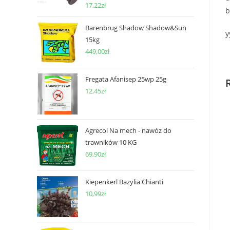
17,22
zł
b
Barenbrug Shadow Shadow&Sun
y
15kg
449,00
zł
Fregata Afanisep 25wp 25g
12,45
zł
Agrecol Na mech - nawóz do
trawników 10 KG
69,90
zł
Kiepenkerl Bazylia Chianti
10,99
zł