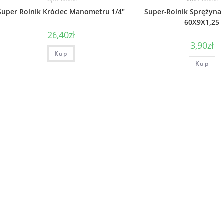
Super Rolnik Króciec Manometru 1/4″
Super-Rolnik Sprężyn
60X9X1,25
26,40
zł
3,90
zł
Kup
Kup