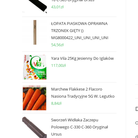
43,01
zł
ŁOPATA PIASKOWA OPRAWNA
TRZONEK GIĘTY ()
MG8000422_UNI_UNI_UNI_UNI
54,56
zł
Yara Vila 25Kg Jesienny Do Iglaków
117,00
zł
Marchew Flakkese 2 Flacoro
Nasiona Tradycyjne 5G W. Legutko
8,84
zł
D
Sworzeń Widłaka Zaczepu
O
Polowego C-330 C-360 Oryginał
Ursus
d