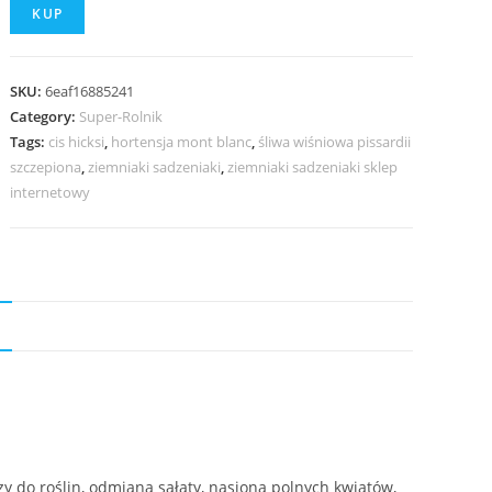
KUP
SKU:
6eaf16885241
Category:
Super-Rolnik
Tags:
cis hicksi
,
hortensja mont blanc
,
śliwa wiśniowa pissardii
szczepiona
,
ziemniaki sadzeniaki
,
ziemniaki sadzeniaki sklep
internetowy
N
y do roślin, odmiana sałaty, nasiona polnych kwiatów,