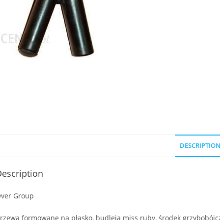
DESCRIPTIO
escription
ver Group
rzewa formowane na płasko, budleja miss ruby, środek grzybobójcz