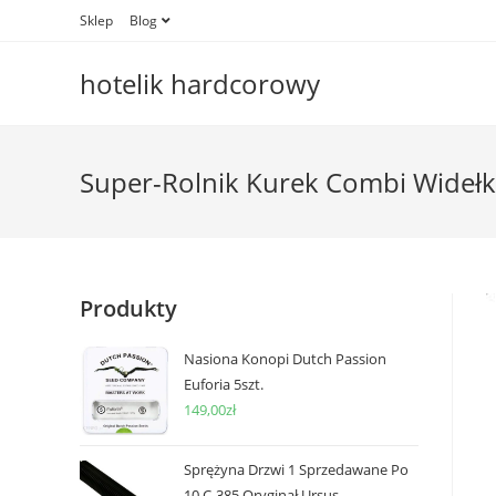
Skip
Sklep
Blog
to
content
hotelik hardcorowy
Super-Rolnik Kurek Combi Widełk
Produkty
Nasiona Konopi Dutch Passion
Euforia 5szt.
149,00
zł
Sprężyna Drzwi 1 Sprzedawane Po
10 C-385 Oryginał Ursus