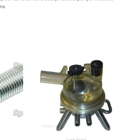
bna
Super-Rolnik