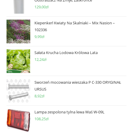
129,00
zł
Kiepenkerl Kwiaty Na Skalniaki – Mix Nasion –
102336
9,99
zł
Sałata Krucha Lodowa Królowa Lata
12,24
zł
Sworzeń mocowania wieszaka P C-330 ORYGINAŁ
URSUS
8,92
zł
Lampa zespolona tylna lewa Waś W-09L
108,25
zł