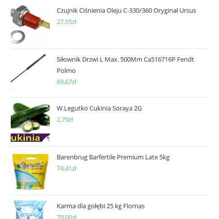
Czujnik Ciśnienia Oleju C-330/360 Oryginał Ursus
27,55
zł
Siłownik Drzwi L Max. 500Mm Ca516716P Fendt
Polmo
69,67
zł
W.Legutko Cukinia Soraya 2G
2,79
zł
Barenbrug Barfertile Premium Late 5kg
74,41
zł
Karma dla gołębi 25 kg Flornas
79,00
zł