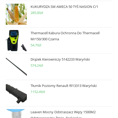
KUKURYDZA SM AMECA 50 TYŚ NASION C/1
285,00
zł
Thermacell Kabura Ochronna Do Thermacell
Mr150/300 Czarna
54,70
zł
Drążek Kierowniczy 5142233 Waryński
574,24
zł
Tłumik Poziomy Renault Rl13313 Waryński
1152,49
zł
Leaven Mocny Odstraszacz Węży 1500M2
Odstraszacz Na Żmije, Zaskrońce