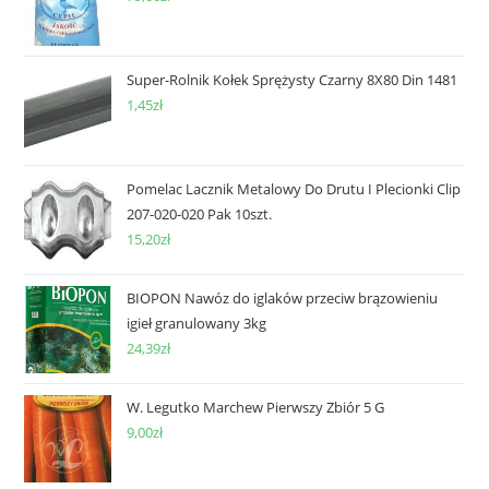
Super-Rolnik Kołek Sprężysty Czarny 8X80 Din 1481
1,45
zł
Pomelac Lacznik Metalowy Do Drutu I Plecionki Clip
207-020-020 Pak 10szt.
15,20
zł
BIOPON Nawóz do iglaków przeciw brązowieniu
igieł granulowany 3kg
24,39
zł
W. Legutko Marchew Pierwszy Zbiór 5 G
9,00
zł