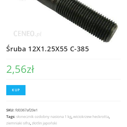
Śruba 12X1.25X55 C-385
2,56
zł
KUP
SKU:
fd0367af20e1
Tags:
słonecznik ozdobny nasiona 1 kg
,
wiciokrzew heckrotta
,
ziemniaki sifra
,
złotlin japoński