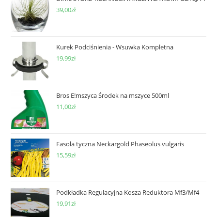
39,00
zł
Kurek Podciśnienia - Wsuwka Kompletna
19,99
zł
Bros E!mszyca Środek na mszyce 500ml
11,00
zł
Fasola tyczna Neckargold Phaseolus vulgaris
15,59
zł
Podkładka Regulacyjna Kosza Reduktora Mf3/Mf4
19,91
zł