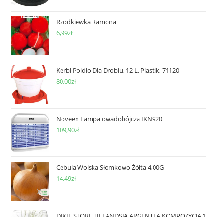
Rzodkiewka Ramona
6,99
zł
Kerbl Poidło Dla Drobiu, 12 L, Plastik, 71120
80,00
zł
Noveen Lampa owadobójcza IKN920
109,90
zł
Cebula Wolska Słomkowo Żółta 4,00G
14,49
zł
DIXIE STORE TILLANDSIA ARGENTEA KOMPOZYCJA 1