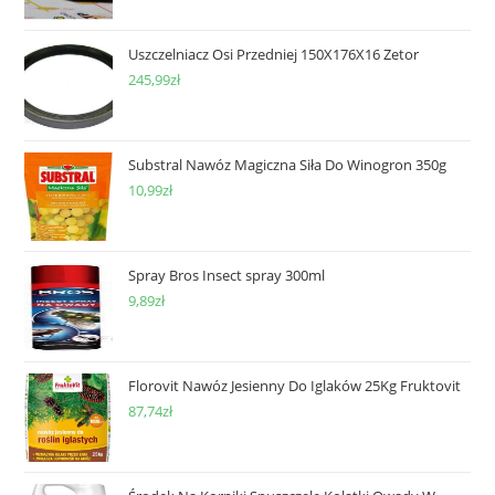
Uszczelniacz Osi Przedniej 150X176X16 Zetor
245,99
zł
Substral Nawóz Magiczna Siła Do Winogron 350g
10,99
zł
Spray Bros Insect spray 300ml
9,89
zł
Florovit Nawóz Jesienny Do Iglaków 25Kg Fruktovit
87,74
zł