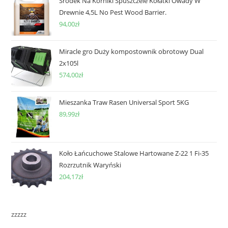
Środek Na Korniki Spuszczele Kołatki Owady W
Drewnie 4,5L No Pest Wood Barrier.
94,00
zł
Miracle gro Duży kompostownik obrotowy Dual
2x105l
574,00
zł
Mieszanka Traw Rasen Universal Sport 5KG
89,99
zł
Koło Łańcuchowe Stalowe Hartowane Z-22 1 Fi-35
Rozrzutnik Waryński
204,17
zł
zzzzz