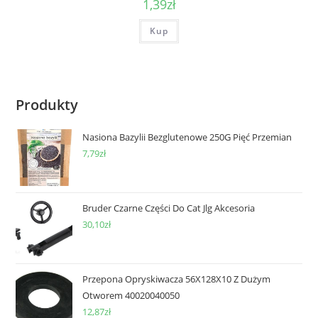
1,39
zł
Kup
Produkty
Nasiona Bazylii Bezglutenowe 250G Pięć Przemian
7,79
zł
Bruder Czarne Części Do Cat Jlg Akcesoria
30,10
zł
Przepona Opryskiwacza 56X128X10 Z Dużym
Otworem 40020040050
12,87
zł