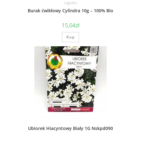
Legutko
Burak ćwikłowy Cylindra 10g – 100% Bio
15,04
zł
Kup
Ubiorek Hiacyntowy Biały 1G Nskpd090