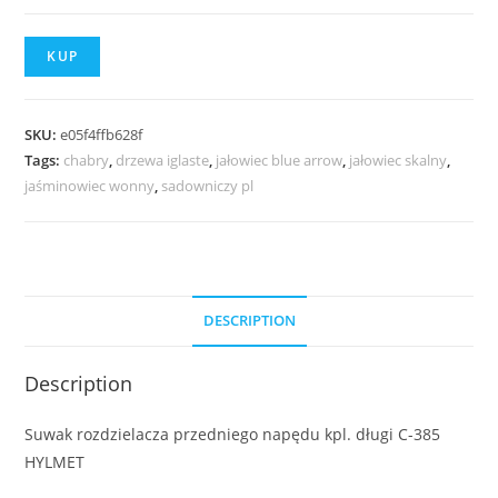
KUP
SKU:
e05f4ffb628f
Tags:
chabry
,
drzewa iglaste
,
jałowiec blue arrow
,
jałowiec skalny
,
jaśminowiec wonny
,
sadowniczy pl
DESCRIPTION
Description
Suwak rozdzielacza przedniego napędu kpl. długi C-385
HYLMET