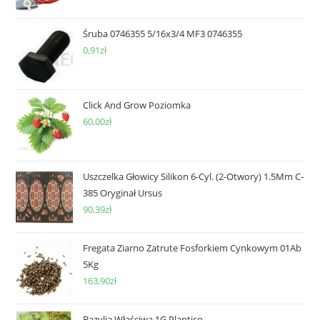
Śruba 0746355 5/16x3/4 MF3 0746355
0,91
zł
Click And Grow Poziomka
60,00
zł
Uszczelka Głowicy Silikon 6-Cyl. (2-Otwory) 1.5Mm C-
385 Oryginał Ursus
90,39
zł
Fregata Ziarno Zatrute Fosforkiem Cynkowym 01Ab
5Kg
163,90
zł
Bazylia Właściwa 1G Plantico