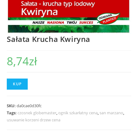
Sałata Krucha Kwiryna
8,74
zł
KUP
SKU:
da0cae0d30fc
Tags:
czosnek globemaster
,
ognik szkarłatny cena
,
san marzano
,
usuwanie korzeni drzew cena