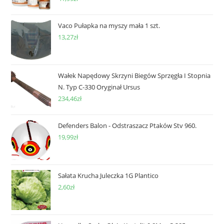
Vaco Pułapka na myszy mała 1 szt.
13,27
zł
Wałek Napędowy Skrzyni Biegów Sprzęgła I Stopnia
N. Typ C-330 Oryginał Ursus
234,46
zł
Defenders Balon - Odstraszacz Ptaków Stv 960.
19,99
zł
Sałata Krucha Juleczka 1G Plantico
2,60
zł