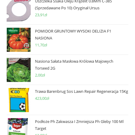
Uszczelka Ssaka Oleju Krążelit 0.8Mm C-385
(Sprzedawane Po 10) Oryginał Ursus
23,91
zł
POMIDOR GRUNTOWY WYSOKI DELIZIA F1
NASIONA
11,70
zł
Nasiona Sałata Masłowa Królowa Majowych
Torseed 2G
2,00
zł
Trawa Barenbrug Sos Lawn Repair Regeneracja 15Kg
423,00
zł
Podłoże Ph Zakwasza I Zmniejsza Ph Gleby 100 Ml
Target