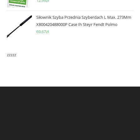
12,99
zł
Siłownik Szyba Przednia Szyberdach L Max. 273Mm
X800420488000P Case Ih Steyr Fendt Polmo
69,67
zł
zzzzz