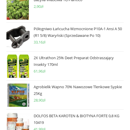
2,90
zł
Półogniwo Łańcucha Wzmocnione P10A-1 Ansi A 50
(R1 5/8) Waryński (Sprzedawane Po 10)
33,16
zł
2X Ultrathon 25% Deet Preparat Odstraszający
Insekty 170ml
61,96
zł
Agrobielik Wapno 70% Nawozowe Tlenkowe Sypkie
25Kg
28,90
zł
DOLFOS BETA KAROTEN & BIOTYNA FORTE 0,8 KG
10419
41,99
zł