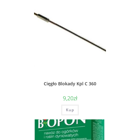
Cięgło Blokady Kpl C 360
9,20
zł
Kup