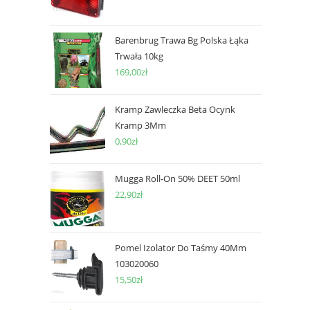
Barenbrug Trawa Bg Polska Łąka
Trwała 10kg
169,00
zł
Kramp Zawleczka Beta Ocynk
Kramp 3Mm
0,90
zł
Mugga Roll-On 50% DEET 50ml
22,90
zł
Pomel Izolator Do Taśmy 40Mm
103020060
15,50
zł