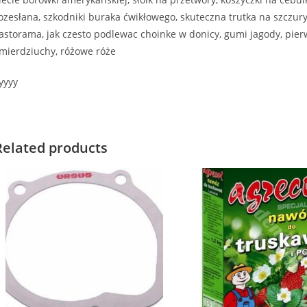
ozesłana, szkodniki buraka ćwikłowego, skuteczna trutka na szczur
astorama, jak czesto podlewac choinke w donicy, gumi jagody, pier
mierdziuchy, różowe róże
yyyy
Related products