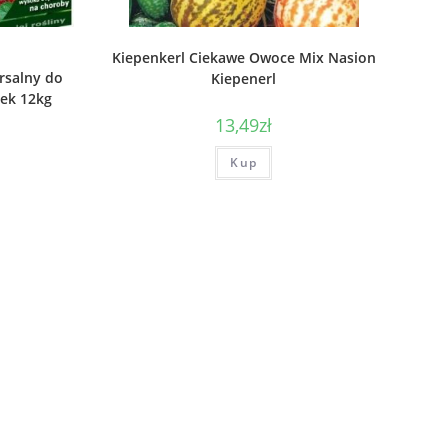
Kiepenkerl Ciekawe Owoce Mix Nasion
rsalny do
Kiepenerl
mek 12kg
13,49
zł
Kup