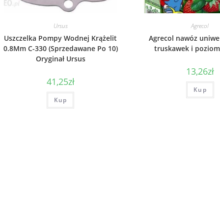
Ursus
Agrecol
Uszczelka Pompy Wodnej Krążelit
Agrecol nawóz uniwe
0.8Mm C-330 (Sprzedawane Po 10)
truskawek i pozio
Oryginał Ursus
13,26
zł
41,25
zł
Kup
Kup