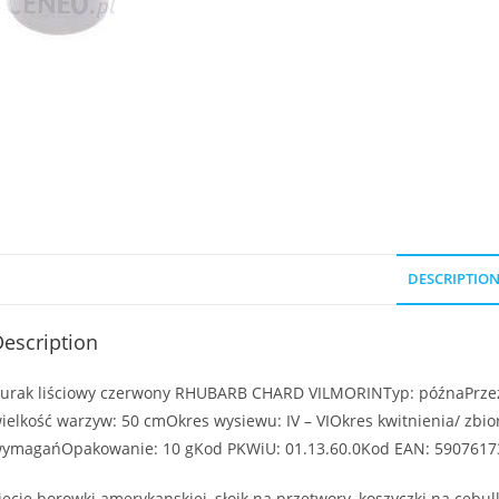
DESCRIPTIO
escription
urak liściowy czerwony RHUBARB CHARD VILMORINTyp: późnaPrzez
ielkość warzyw: 50 cmOkres wysiewu: IV – VIOkres kwitnienia/ zbio
ymagańOpakowanie: 10 gKod PKWiU: 01.13.60.0Kod EAN: 590761
iecie borowki amerykanskiej, słoik na przetwory, koszyczki na ceb