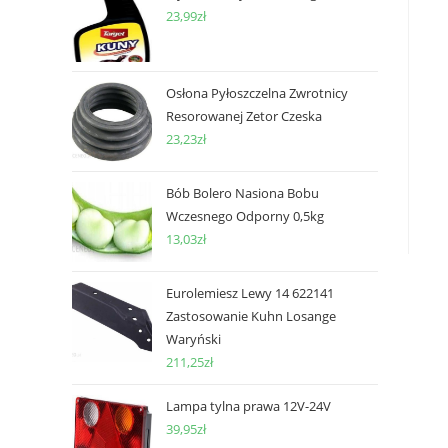
23,99
zł
Osłona Pyłoszczelna Zwrotnicy
Resorowanej Zetor Czeska
23,23
zł
Bób Bolero Nasiona Bobu
Wczesnego Odporny 0,5kg
13,03
zł
Eurolemiesz Lewy 14 622141
Zastosowanie Kuhn Losange
Waryński
211,25
zł
Lampa tylna prawa 12V-24V
39,95
zł