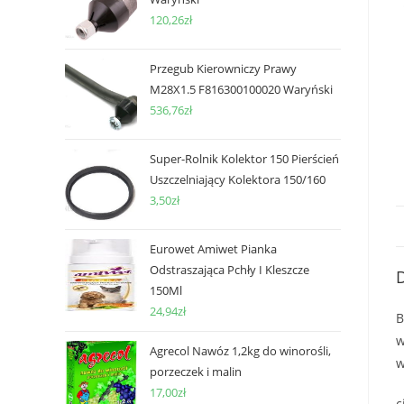
120,26
zł
Przegub Kierowniczy Prawy
M28X1.5 F816300100020 Waryński
536,76
zł
Super-Rolnik Kolektor 150 Pierścień
Uszczelniający Kolektora 150/160
3,50
zł
Eurowet Amiwet Pianka
Odstraszająca Pchły I Kleszcze
D
150Ml
24,94
zł
B
w
Agrecol Nawóz 1,2kg do winorośli,
w
porzeczek i malin
17,00
zł
c