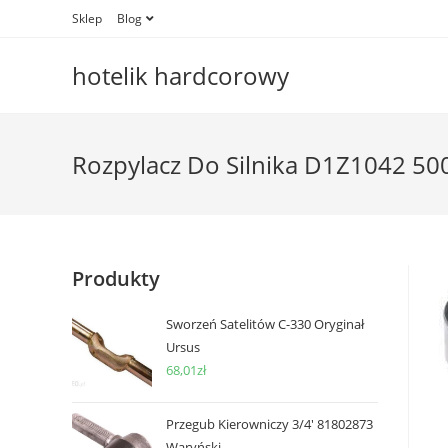
Skip
Sklep
Blog
to
content
hotelik hardcorowy
Rozpylacz Do Silnika D1Z1042 5
Produkty
Sworzeń Satelitów C-330 Oryginał
Ursus
68,01
zł
Przegub Kierowniczy 3/4' 81802873
Waryński