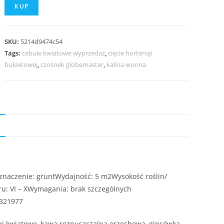
KUP
SKU:
5214d9474c54
Tags:
cebule kwiatowe wyprzedaż
,
cięcie hortensji
bukietowej
,
czosnek globemaster
,
kalina wonna
N
naczenie: gruntWydajność: 5 m2Wysokość roślin/
ru: VI – XWymagania: brak szczególnych
7321977
ulki kwiatowe, kawa rozpuszczalna orzechowa, gipsówka