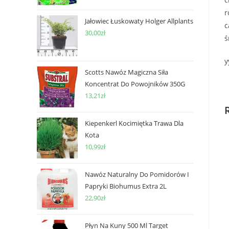
r
Jałowiec Łuskowaty Holger Allplants
c
30,00
zł
ś
y
Scotts Nawóz Magiczna Siła
Koncentrat Do Powojników 350G
13,21
zł
Kiepenkerl Kocimiętka Trawa Dla
Kota
10,99
zł
Nawóz Naturalny Do Pomidorów I
Papryki Biohumus Extra 2L
22,90
zł
Płyn Na Kuny 500 Ml Target