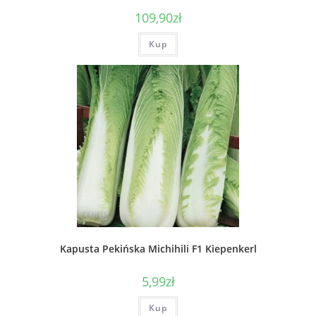
109,90
zł
Kup
Kapusta Pekińska Michihili F1 Kiepenkerl
5,99
zł
Kup