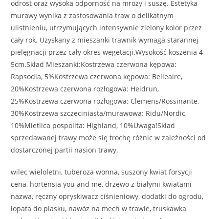
odrost oraz wysoka odporność na mrozy i suszę. Estetyka
murawy wynika z zastosowania traw o delikatnym
ulistnieniu, utrzymujących intensywnie zielony kolor przez
cały rok. Uzyskany z mieszanki trawnik wymaga starannej
pielęgnacji przez cały okres wegetacji.Wysokość koszenia 4-
5cm.Skład Mieszanki:Kostrzewa czerwona kępowa:
Rapsodia, 5%Kostrzewa czerwona kępowa: Belleaire,
20%Kostrzewa czerwona rozłogowa: Heidrun,
25%Kostrzewa czerwona rozłogowa: Clemens/Rossinante,
30%Kostrzewa szczeciniasta/murawowa: Ridu/Nordic,
10%Mietlica pospolita: Highland, 10%Uwaga!Skład
sprzedawanej trawy może się trochę różnic w zależności od
dostarczonej partii nasion trawy.
wilec wieloletni, tuberoza wonna, suszony kwiat forsycji
cena, hortensja you and me, drzewo z białymi kwiatami
nazwa, ręczny opryskiwacz ciśnieniowy, dodatki do ogrodu,
łopata do piasku, nawóz na mech w trawie, truskawka