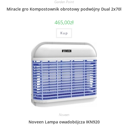
Garden Point
Miracle gro Kompostownik obrotowy podwójny Dual 2x70l
465,00
zł
Kup
Noveen
Noveen Lampa owadobójcza IKN920