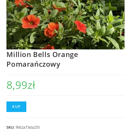
Million Bells Orange
Pomarańczowy
8,99
zł
KUP
SKU:
f662a73da255