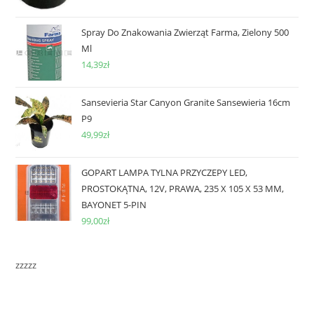
Spray Do Znakowania Zwierząt Farma, Zielony 500
Ml
14,39
zł
Sansevieria Star Canyon Granite Sansewieria 16cm
P9
49,99
zł
GOPART LAMPA TYLNA PRZYCZEPY LED,
PROSTOKĄTNA, 12V, PRAWA, 235 X 105 X 53 MM,
BAYONET 5-PIN
99,00
zł
zzzzz