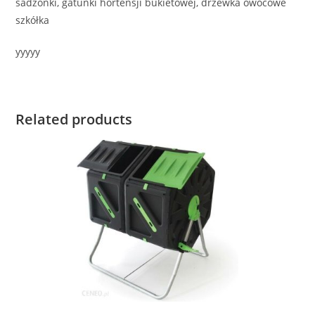
sadzonki, gatunki hortensji bukietowej, drzewka owocowe
szkółka
yyyyy
Related products