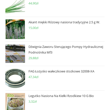
44,90
zł
Akant miękki Różowy nasiona tradycyjne 2.5 g W.
15,00
zł
Dźwignia Zaworu Sterującego Pompy Hydraulicznej
Podnośnika Mf3
29,88
zł
FAG Łożysko wałeczkowe stożkowe 32008-XA
47,34
zł
Legutko Nasiona Na Kiełki Rzodkiew 10 G Bio
3,32
zł