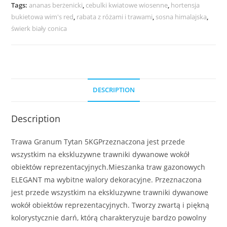
Tags:
ananas berżenicki
,
cebulki kwiatowe wiosenne
,
hortensja
bukietowa wim's red
,
rabata z różami i trawami
,
sosna himalajska
,
świerk biały conica
DESCRIPTION
Description
Trawa Granum Tytan 5KGPrzeznaczona jest przede
wszystkim na ekskluzywne trawniki dywanowe wokół
obiektów reprezentacyjnych.Mieszanka traw gazonowych
ELEGANT ma wybitne walory dekoracyjne. Przeznaczona
jest przede wszystkim na ekskluzywne trawniki dywanowe
wokół obiektów reprezentacyjnych. Tworzy zwartą i piękną
kolorystycznie darń, którą charakteryzuje bardzo powolny