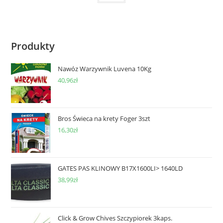
Produkty
Nawóz Warzywnik Luvena 10Kg
40,96
zł
Bros Świeca na krety Foger 3szt
16,30
zł
GATES PAS KLINOWY B17X1600LI> 1640LD
38,99
zł
Click & Grow Chives Szczypiorek 3kaps.