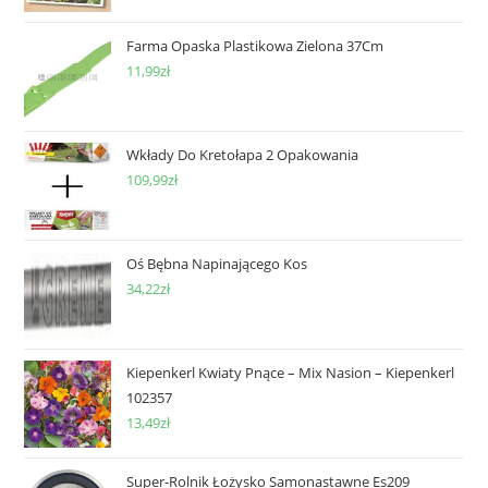
Farma Opaska Plastikowa Zielona 37Cm
11,99
zł
Wkłady Do Kretołapa 2 Opakowania
109,99
zł
Oś Bębna Napinającego Kos
34,22
zł
Kiepenkerl Kwiaty Pnące – Mix Nasion – Kiepenkerl
102357
13,49
zł
Super-Rolnik Łożysko Samonastawne Es209