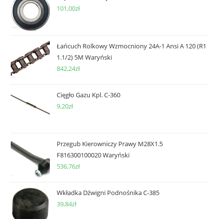
101,00
zł
Łańcuch Rolkowy Wzmocniony 24A-1 Ansi A 120 (R1
1.1/2) 5M Waryński
842,24
zł
Cięgło Gazu Kpl. C-360
9,20
zł
Przegub Kierowniczy Prawy M28X1.5
F816300100020 Waryński
536,76
zł
Wkładka Dźwigni Podnośnika C-385
39,84
zł