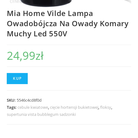
Mia Home Vilde Lampa
Owadobójcza Na Owady Komary
Muchy Led 550V
24,99
zł
KUP
SKU:
5546c4cd8f0d
Tags:
cebule kwiatowe
,
cięcie hortensji bukietowej
,
floksy
,
supertunia vista bubblegum sadzonki