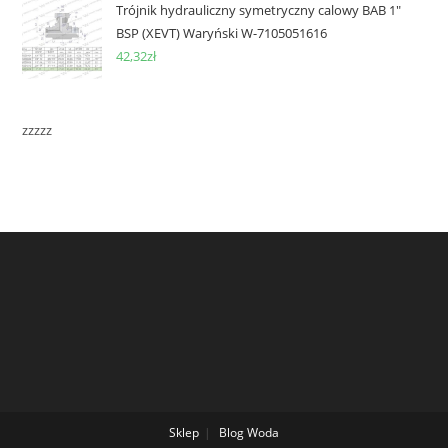
Trójnik hydrauliczny symetryczny calowy BAB 1"
BSP (XEVT) Waryński W-7105051616
42,32
zł
zzzzz
Sklep
Blog
Woda