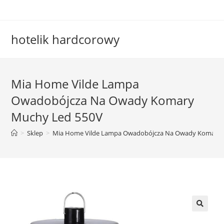
Skip
to
content
hotelik hardcorowy
Mia Home Vilde Lampa
Owadobójcza Na Owady Komary
Muchy Led 550V
>
Sklep
>
Mia Home Vilde Lampa Owadobójcza Na Owady Komary 