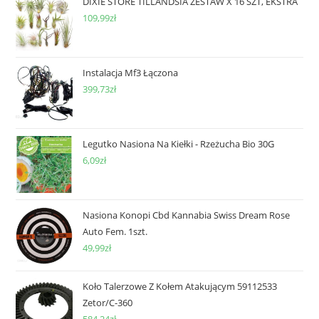
DIXIE STORE TILLANDSIA ZESTAW X 16 SZT, EKSTRA
109,99
zł
Instalacja Mf3 Łączona
399,73
zł
Legutko Nasiona Na Kiełki - Rzeżucha Bio 30G
6,09
zł
Nasiona Konopi Cbd Kannabia Swiss Dream Rose
Auto Fem. 1szt.
49,99
zł
Koło Talerzowe Z Kołem Atakującym 59112533
Zetor/C-360