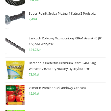
584,24
zł
Super-Rolnik Śruba Płużna 4-Kątna Z Podsadz
2,40
zł
Łańcuch Rolkowy Wzmocniony 08A-1 Ansi A 40 (R1
1/2) 5M Waryński
124,73
zł
Barenbrug Barfertile Premium Start 3-4M 5 Kg
Wiosenny★Autoryzowany Dystrybutor★
73,01
zł
Vilmorin Pomidor Szklarniowy Cencara
12,91
zł