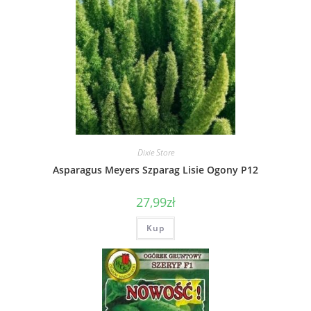
Dixie Store
Asparagus Meyers Szparag Lisie Ogony P12
27,99
zł
Kup