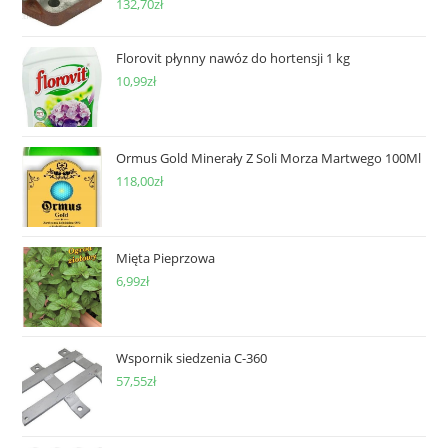
132,70
zł
Florovit płynny nawóz do hortensji 1 kg
10,99
zł
Ormus Gold Minerały Z Soli Morza Martwego 100Ml
118,00
zł
Mięta Pieprzowa
6,99
zł
Wspornik siedzenia C-360
57,55
zł