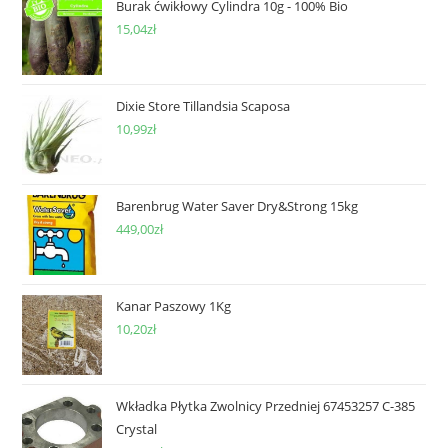
Burak ćwikłowy Cylindra 10g - 100% Bio
15,04
zł
Dixie Store Tillandsia Scaposa
10,99
zł
Barenbrug Water Saver Dry&Strong 15kg
449,00
zł
Kanar Paszowy 1Kg
10,20
zł
Wkładka Płytka Zwolnicy Przedniej 67453257 C-385
Crystal