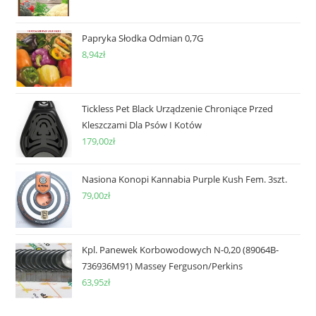
Papryka Słodka Odmian 0,7G
8,94
zł
Tickless Pet Black Urządzenie Chroniące Przed
Kleszczami Dla Psów I Kotów
179,00
zł
Nasiona Konopi Kannabia Purple Kush Fem. 3szt.
79,00
zł
Kpl. Panewek Korbowodowych N-0,20 (89064B-
736936M91) Massey Ferguson/Perkins
63,95
zł