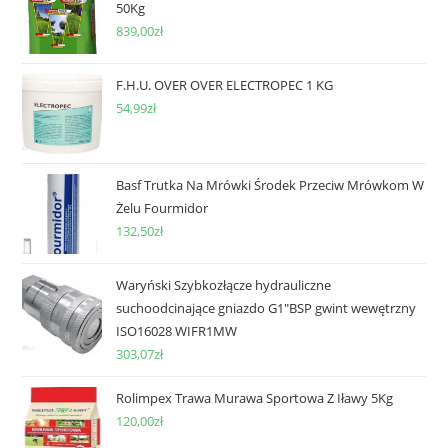
50Kg
839,00
zł
F.H.U. OVER OVER ELECTROPEC 1 KG
54,99
zł
Basf Trutka Na Mrówki Środek Przeciw Mrówkom W
Żelu Fourmidor
132,50
zł
Waryński Szybkozłącze hydrauliczne
suchoodcinające gniazdo G1"BSP gwint wewętrzny
ISO16028 WIFR1MW
303,07
zł
Rolimpex Trawa Murawa Sportowa Z Iławy 5Kg
120,00
zł