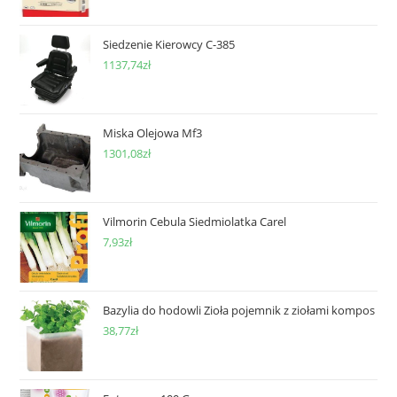
Siedzenie Kierowcy C-385
1137,74
zł
Miska Olejowa Mf3
1301,08
zł
Vilmorin Cebula Siedmiolatka Carel
7,93
zł
Bazylia do hodowli Zioła pojemnik z ziołami kompos
38,77
zł