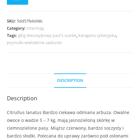
SKU:
5dd57fe6d48c
Category:
Intermag
Tags:
głóg dwuszyjkowy paul's scarlet
,
karagana syberyjska
,
prymulki wieloletnie sadzonki
DESCRIPTION
Description
Citrullus lanatus Bardzo ciekawa odmiana arbuza. Owalne
owoce o wadze 5 – 7 kg, mają jasnozieloną skórkę w
ciemnozielone pasy. Miąższ czerwony, bardzo soczysty i
bardzo słodki. Polecana do uprawy zarówno pod osłonami