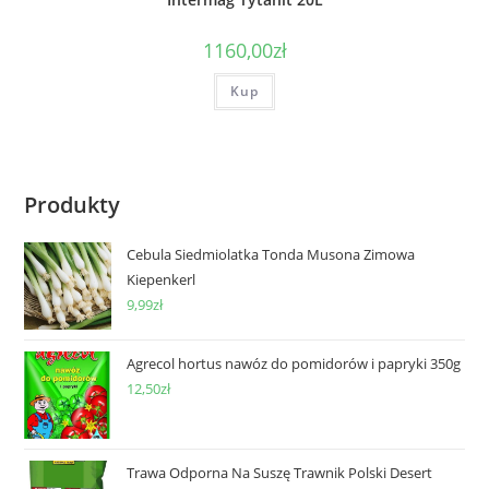
1160,00
zł
Kup
Produkty
Cebula Siedmiolatka Tonda Musona Zimowa
Kiepenkerl
9,99
zł
Agrecol hortus nawóz do pomidorów i papryki 350g
12,50
zł
Trawa Odporna Na Suszę Trawnik Polski Desert