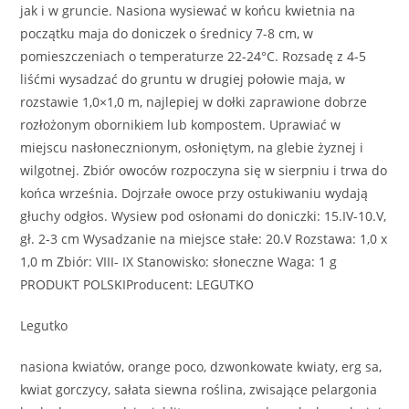
jak i w gruncie. Nasiona wysiewać w końcu kwietnia na
początku maja do doniczek o średnicy 7-8 cm, w
pomieszczeniach o temperaturze 22-24°C. Rozsadę z 4-5
liśćmi wysadzać do gruntu w drugiej połowie maja, w
rozstawie 1,0×1,0 m, najlepiej w dołki zaprawione dobrze
rozłożonym obornikiem lub kompostem. Uprawiać w
miejscu nasłonecznionym, osłoniętym, na glebie żyznej i
wilgotnej. Zbiór owoców rozpoczyna się w sierpniu i trwa do
końca września. Dojrzałe owoce przy ostukiwaniu wydają
głuchy odgłos. Wysiew pod osłonami do doniczki: 15.IV-10.V,
gł. 2-3 cm Wysadzanie na miejsce stałe: 20.V Rozstawa: 1,0 x
1,0 m Zbiór: VIII- IX Stanowisko: słoneczne Waga: 1 g
PRODUKT POLSKIProducent: LEGUTKO
Legutko
nasiona kwiatów, orange poco, dzwonkowate kwiaty, erg sa,
kwiat gorczycy, sałata siewna roślina, zwisające pelargonia