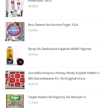
Enterozoo 100 G
49,00
zł
Bros Świece Na Nornice Foger 3 Szt.
14,45
zł
Spray Do Zwalczania Pająków 400Ml Vigonez
29,99
zł
Uszczelka Korpusu Pompy Wody Krążelit 0.8Mm C-
385 (Sprzedawane Po 10) Oryginał Ursus
44,61
zł
Target Nawóz Ekologiczny Do Warzyw 1L
11,09
zł