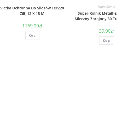
Super-Rolnik
Siatka Ochronna Do Silosów Tec220
Super-Rolnik Metalfl
Zill, 12 X 15 M
Mleczny Zbrojony 30 T
1169,99
zł
39,90
zł
Kup
Kup