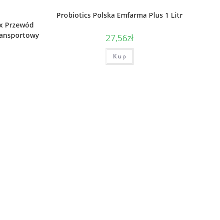
Probiotics Polska Emfarma Plus 1 Litr
ex Przewód
ransportowy
27,56
zł
Kup