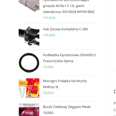
gniazdo M18x1.5 12L gwint
zewnętrzny ISO16028 WIFM18MZ
107,82
zł
Hak Zaczep Kompletny C-360
159,89
zł
Podkładka Dystansowa 35X45X0.3
Prasa Kostka Sipma
10,00
zł
Monagro Pułapka Na Muchy
Redtop 3L
D
34,00
zł
P
Burak Ćwikłowy Degypte Płaski
c
10,00G