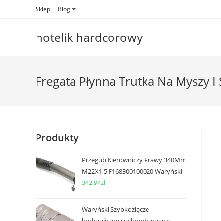
Skip
Sklep
Blog
to
content
hotelik hardcorowy
Fregata Płynna Trutka Na Myszy I
Produkty
Przegub Kierowniczy Prawy 340Mm
M22X1,5 F168300100020 Waryński
342,94
zł
Waryński Szybkozłącze
hydrauliczne suchoodcinające