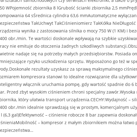
arsztatach samochodowych czy serwisach elektroniki, a także o 
50 WPojemność zbiornika 8 lGrubość ścianki zbiornika 2,5 mmPrędk
ompowania 64 sŚrednica cylindra 63,6 mmAutomatyczne wyłączani
ezpieczeństwa TakUchwyt TakCiśnieniomierz TakKółka NieDługość
rządzenia wynika z zastosowania silnika o mocy 750 W (1 KM) i b
400 obr./min. Te wartości doskonale wpływają na szybkie uzyskiwa
racy nie emituje do otoczenia żadnych szkodliwych substancji.Obsz
wietnie nadaje się na potrzeby małych przedsiębiorstw. Posiada o
mniejszające ryzyko uszkodzenia sprzętu. Wyposażono go też w s
ody.Doskonałe rezultaty uzyskasz za sprawą maksymalnego ciśnien
ozmiarem kompresora stanowi to idealne rozwiązanie dla użytko
nteligentny włącznik uruchamia pompę, gdy wartość spadnie do 6 b
ar. Przed zbyt wysokim ciśnieniem chroni specjalny zawór.Wysoka
biornika, który ułatwia transport urządzenia.CECHY:Wydajność – si
400 obr./min idealnie sprawdzają się w prostym, komercjalnym uż
 l (6,3 gal)Efektywność – ciśnienie robocze 8 bar zapewnia doskonał
iśnieniaMobilność – kompresor z małym zbiornikiem można łatw
ezpieczeństwa…