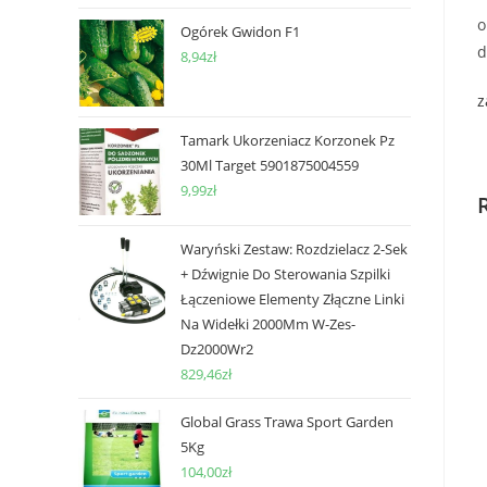
o
Ogórek Gwidon F1
d
8,94
zł
z
Tamark Ukorzeniacz Korzonek Pz
30Ml Target 5901875004559
9,99
zł
Waryński Zestaw: Rozdzielacz 2-Sek
+ Dźwignie Do Sterowania Szpilki
Łączeniowe Elementy Złączne Linki
Na Widełki 2000Mm W-Zes-
Dz2000Wr2
829,46
zł
Global Grass Trawa Sport Garden
5Kg
104,00
zł