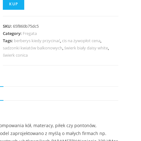
KUP
SKU:
65f860b75dc5
Category:
Fregata
Tags:
berberys kiedy przycinać
,
cis na żywopłot cena
,
sadzonki kwiatów balkonowych
,
świerk biały daisy white
,
świerk conica
N
ompowania kół, materacy, piłek czy pontonów,
del zaprojektowano z myślą o małych firmach np.