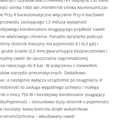
prywatnych użytkownikach.PARAMETRY:Napięcie 230 VMoc
ość silnika 1400 obr./minWirnik silnika AluminiumCzas
e Przy 8 barAutomatyczne włączanie Przy 6 barZawór
 przewodu zasilającego 1,5 mDuża wydajność
ezolejowego kondensatora osiągającego prędkość nawet
nie właściwego ciśnienia. Ponadto sprężarka podczas
erny zbiornik maszyny ma pojemność 8 l (6,3 gal) i
n grube ścianki (2,5 mm) gwarantujące bezpieczeństwo i
pecjalny zawór do spuszczania nagromadzonej
ia roboczego do 8 bar. W połączeniu z niewielkim
wników narzędzi pneumatycznych. Dodatkowo
ar, a następnie wyłącza urządzenie po osiągnięciu 8
 mobilność to zasługa wygodnego uchwytu i małego
lnik o mocy 750 W i bezolejowy kondensator osiągający
ytkuPojemność – stosunkowo duży zbiornik o pojemności
e rezultaty; łatwa kontrola dzięki wskaźnikowi
o przenieśćOchrona – wbudowany zawór