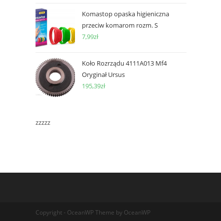
Komastop opaska higieniczna
przeciw komarom rozm. S
7,99
zł
Koło Rozrządu 4111A013 Mf4
Oryginał Ursus
195,39
zł
zzzzz
Copyright - OceanWP Theme by OceanWP