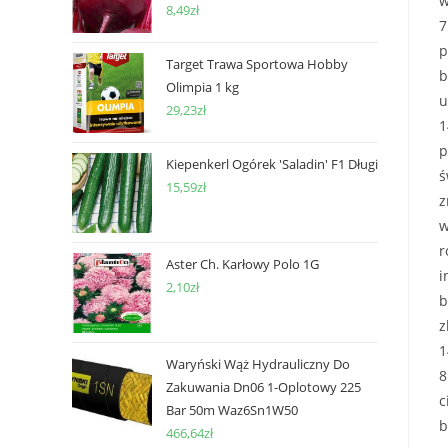
w
8,49
zł
7
p
Target Trawa Sportowa Hobby
b
Olimpia 1 kg
u
29,23
zł
1
p
Kiepenkerl Ogórek 'Saladin' F1 Długi
ś
15,59
zł
z
w
r
Aster Ch. Karłowy Polo 1G
i
2,10
zł
b
z
1
Waryński Wąż Hydrauliczny Do
8
Zakuwania Dn06 1-Oplotowy 225
c
Bar 50m Waz6Sn1W50
b
466,64
zł