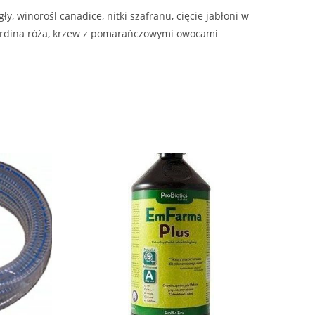
y, winorośl canadice, nitki szafranu, cięcie jabłoni w
iardina róża, krzew z pomarańczowymi owocami