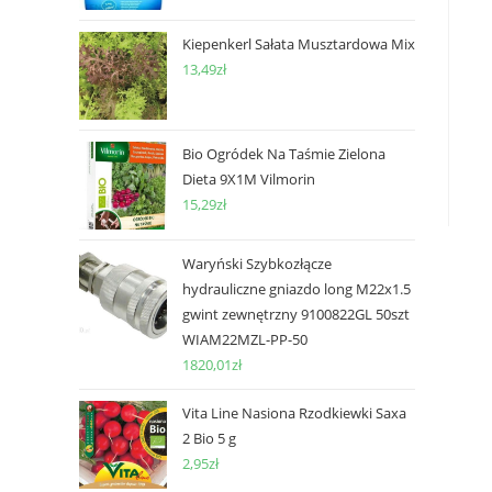
Kiepenkerl Sałata Musztardowa Mix
13,49
zł
Bio Ogródek Na Taśmie Zielona
Dieta 9X1M Vilmorin
15,29
zł
Waryński Szybkozłącze
hydrauliczne gniazdo long M22x1.5
gwint zewnętrzny 9100822GL 50szt
WIAM22MZL-PP-50
1820,01
zł
Vita Line Nasiona Rzodkiewki Saxa
2 Bio 5 g
2,95
zł