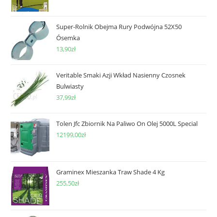
Super-Rolnik Obejma Rury Podwójna 52X50
Ósemka
13,90
zł
Veritable Smaki Azji Wkład Nasienny Czosnek
Bulwiasty
37,99
zł
Tolen Jfc Zbiornik Na Paliwo On Olej 5000L Special
12199,00
zł
Graminex Mieszanka Traw Shade 4 Kg
255,50
zł