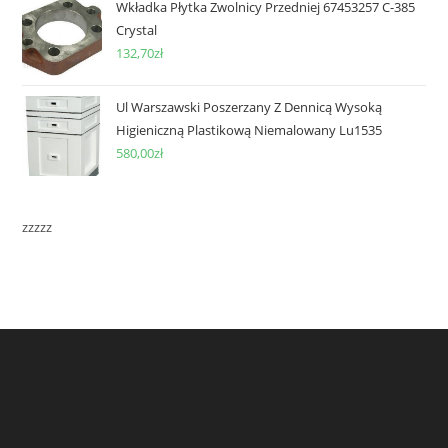
Wkładka Płytka Zwolnicy Przedniej 67453257 C-385
Crystal
132,70
zł
Ul Warszawski Poszerzany Z Dennicą Wysoką
Higieniczną Plastikową Niemalowany Lu1535
580,00
zł
zzzzz