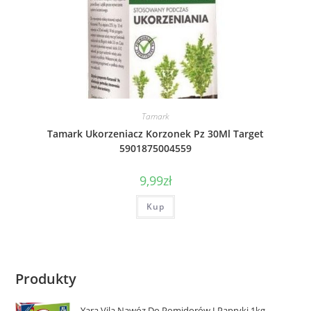
Tamark
Tamark Ukorzeniacz Korzonek Pz 30Ml Target
5901875004559
9,99
zł
Kup
Produkty
Yara Vila Nawóz Do Pomidorów I Papryki 1kg