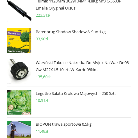
Tłumik 1128Mm 3029104M1 4.8Kg Mf3 C-3603P
Emalia Oryginał Ursus
223,31
zł
Barenbrug Shadow Shadow & Sun 1kg
33,90
zł
Waryński Zakucie Nakretka Do Myjek Na Waz Dn08
Gw M22X1.5 10szt. W-Kardn08Nm
135,60
zł
Legutko Sałata Królowa Majowych - 250 Szt.
10,51
zł
BIOPON trawa sportowa 0,5kg
11,49
zł