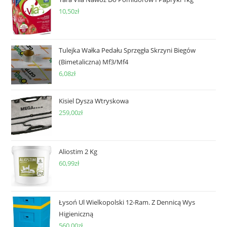
10,50
zł
Tulejka Wałka Pedału Sprzęgła Skrzyni Biegów
(Bimetaliczna) Mf3/Mf4
6,08
zł
Kisiel Dysza Wtryskowa
259,00
zł
Aliostim 2 Kg
60,99
zł
Łysoń Ul Wielkopolski 12-Ram. Z Dennicą Wys
Higieniczną
560,00
zł