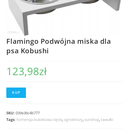
Flamingo Podwójna miska dla
psa Kobushi
123,98
zł
KUP
SKU:
039e36c4b777
Tags:
hortensja bukietowa cięcie
,
ogrodniczy
,
sundrop
,
tawułki