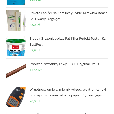
Private Lab Żel Na Karaluchy Rybiki Mrówki 4 Roach
Gel Owady Biegające
35,00
zł
Środek Gryzoniobójczy Rat Killer Perfekt Pasta 1Kg
BestPest
39,90
zł
Sworzeń Zwrotnicy Lewy C-360 Oryginał Ursus
147,64
zł
Wilgotnościomierz, miernik wilgoci, elektroniczny 4-
pinowy do drewna, włókna papieru tytoniu gipsu
90,00
zł