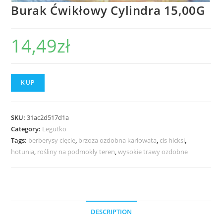
Burak Ćwikłowy Cylindra 15,00G
14,49
zł
KUP
SKU:
31ac2d517d1a
Category:
Legutko
Tags:
berberysy cięcie
,
brzoza ozdobna karłowata
,
cis hicksi
,
hotunia
,
rośliny na podmokły teren
,
wysokie trawy ozdobne
DESCRIPTION