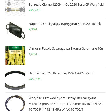
Sprzęgło Cierne 1200Nm Ce 2020 Seria 6R Waryński
995,24
zł
Napinacz Odciążający (Sprężyna) 5211020010 Pzk
9,30
zł
Vilmorin Fasola Szparagowa Tyczna Goldmarie 10g
1,62
zł
Uszczelniacz Osi Przedniej 150X176X16 Zetor
245,99
zł
Waryński Przewód hydrauliczny 180 bar gwint
M18x1.5 prosta/90 stopni L-700mm DN10-1SN AK-
10-700 P11P12 18MPa W-AK-10-700/1