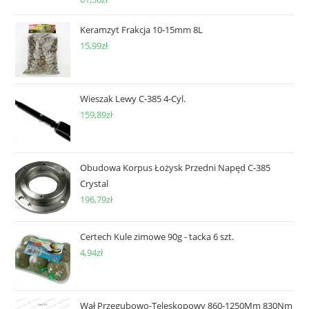
Keramzyt Frakcja 10-15mm 8L
15,99
zł
Wieszak Lewy C-385 4-Cyl.
159,89
zł
Obudowa Korpus Łożysk Przedni Napęd C-385
Crystal
196,79
zł
Certech Kule zimowe 90g - tacka 6 szt.
4,94
zł
Wał Przegubowo-Teleskopowy 860-1250Mm 830Nm