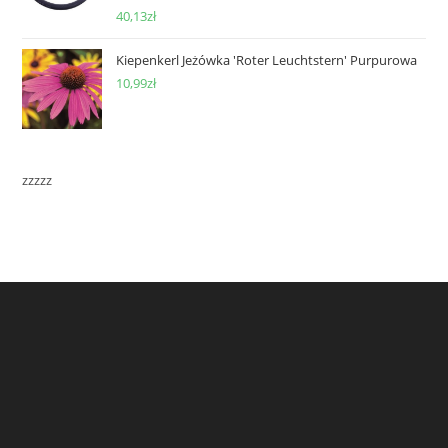
40,13
zł
Kiepenkerl Jeżówka 'Roter Leuchtstern' Purpurowa
10,99
zł
zzzzz