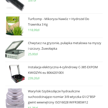
3,67
zł
Turfcomp - Mikoryza Nawóz + Hydrożel Do
Trawnika 3 Kg
118,99
zł
Chwytacz na gryzonie, pułapka metalowa na myszy
i szczury. Żuwołapka
25,00
zł
Instalacja elektryczna 4-cylindrowy C-385 EXPOM
KWIDZYN eu 80642010EX
239,26
zł
Waryński Szybkozłącze hydrauliczne
suchoodcinające rozmiar 3/8 wtyczka G1/2"BSP
gwint wewnętrzny ISO16028 WIFR38SW12
61,36
zł