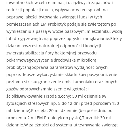
inwentarskich w celu eliminacji uciążliwych zapachów i
redukcji populacji much, wpływając w ten sposób na
poprawę jakości bytowania zwierząt i ludzi w tych
pomieszczeniach.EM Probiotyk podaje się zwierzętom po
wymieszaniu z paszą w wozie paszowym, mieszalniku, wodą
lub drogą zewnętrzną poprzez oprysk i zamgławianie.Efekty
działania:wzrost naturalnej odporności i kondycji
zwierzątstabilizacja flory bakteryjnej przewodu
pokarmowegowysycenie środowiska mikroflorą
probiotycznąpoprawa parametrów wydajnościowych
poprzez lepsze wykorzystanie składników paszyobniżenie
poziomu stresuograniczenie emisji amoniaku oraz innych
gazów odorowychzmniejszenie wilgotności
ściółkiDawkowanie:Trzoda :Lochy: 50 ml dziennie (w
sytuacjach stresowych np. 5 do 12 dni przed porodem 150
ml dziennie),Prosięta: 20 ml dziennie (bezpośrednio po
urodzeniu 2 ml EM Probiotyk do pyska),Tuczniki: 30 ml
dziennie.W zależności od systemu utrzymywania zwierząt,