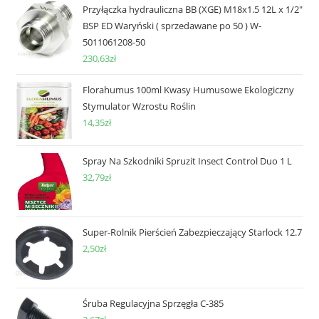
Przyłączka hydrauliczna BB (XGE) M18x1.5 12L x 1/2"
BSP ED Waryński ( sprzedawane po 50 ) W-
5011061208-50
230,63
zł
Florahumus 100ml Kwasy Humusowe Ekologiczny
Stymulator Wzrostu Roślin
14,35
zł
Spray Na Szkodniki Spruzit Insect Control Duo 1 L
32,79
zł
Super-Rolnik Pierścień Zabezpieczający Starlock 12.7
2,50
zł
Śruba Regulacyjna Sprzęgła C-385