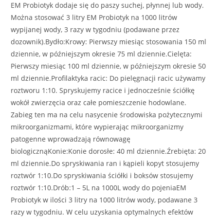
EM Probiotyk dodaje się do paszy suchej, płynnej lub wody.
Można stosować 3 litry EM Probiotyk na 1000 litrów
wypijanej wody, 3 razy w tygodniu (podawane przez
dozownik).Bydło:Krowy: Pierwszy miesiąc stosowania 150 ml
dziennie, w późniejszym okresie 75 ml dziennie.Cielęta:
Pierwszy miesiąc 100 ml dziennie, w późniejszym okresie 50
ml dziennie.Profilaktyka racic: Do pielęgnacji racic używamy
roztworu 1:10. Spryskujemy racice i jednocześnie ściółkę
wokół zwierzęcia oraz całe pomieszczenie hodowlane.
Zabieg ten ma na celu nasycenie środowiska pożytecznymi
mikroorganizmami, które wypierając mikroorganizmy
patogenne wprowadzają równowagę
biologicznąKonie:Konie dorosłe: 40 ml dziennie.Źrebięta: 20
ml dziennie.Do spryskiwania ran i kąpieli kopyt stosujemy
roztwór 1:10.Do spryskiwania ściółki i boksów stosujemy
roztwór 1:10.Drób:1 – 5L na 1000L wody do pojeniaEM
Probiotyk w ilości 3 litry na 1000 litrów wody, podawane 3
razy w tygodniu. W celu uzyskania optymalnych efektów