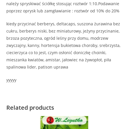
należy spryskiwać ściółkę stosując roztwór 1:10.Podawanie
poprzez oprysk lub zamgławianie : roztwór od 10% do 20%
kiedy przycinać berberys, deltacaps, suszona żurawina bez
cukru, berberys niski, bez miniaturowy, jeżyny przycinanie,
brzoza pozyteczna, ogród leśny przy domu, modrzew
zwyczajny, kanny, hortensja bukietowa choroby, srebrzysta,
ciecierzyca co to jest, czym osłonić doniczkę choinki,
mieszanka kwiatów, amistar, jałowiec na żywopłot, piła
spalinowa lider, patison uprawa
yyyyy
Related products