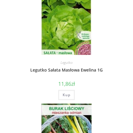
Legutko
Legutko Sałata Masłowa Ewelina 1G
11,86
zł
Kup