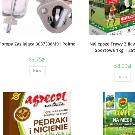
Pompa Zasilająca 3637338M91 Polmo
Najlepsze Trawy Z Ił
Sportowa 1Kg + 25%
83,75
zł
58,99
zł
Kup
Kup