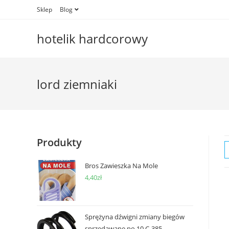
Skip
Sklep
Blog
to
content
hotelik hardcorowy
lord ziemniaki
Produkty
Bros Zawieszka Na Mole
4,40
zł
Sprężyna dźwigni zmiany biegów
sprzedawane po 10 C-385