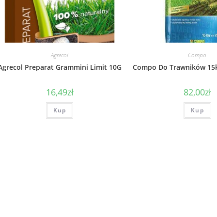
Agrecol
Compo
Agrecol Preparat Grammini Limit 10G
Compo Do Trawników 15k
16,49
zł
82,00
zł
Kup
Kup