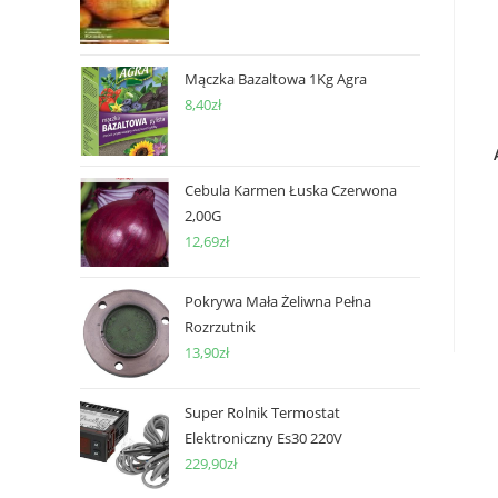
Mączka Bazaltowa 1Kg Agra
8,40
zł
Cebula Karmen Łuska Czerwona
2,00G
12,69
zł
Pokrywa Mała Żeliwna Pełna
Rozrzutnik
13,90
zł
Super Rolnik Termostat
Elektroniczny Es30 220V
229,90
zł