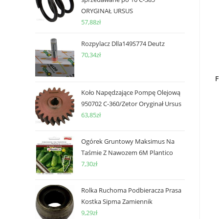
ORYGINAŁ URSUS
57,88
zł
Rozpylacz Dlla149S774 Deutz
70,34
zł
F
Koło Napędzające Pompę Olejową
950702 C-360/Zetor Oryginał Ursus
63,85
zł
Ogórek Gruntowy Maksimus Na
Taśmie Z Nawozem 6M Plantico
7,30
zł
Rolka Ruchoma Podbieracza Prasa
Kostka Sipma Zamiennik
9,29
zł