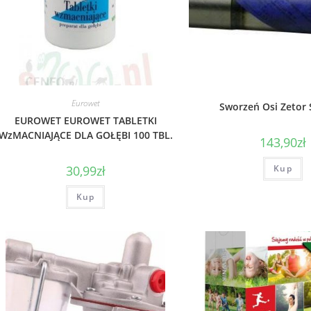
Eurowet
Sworzeń Osi Zetor 
EUROWET EUROWET TABLETKI
WzMACNIAJĄCE DLA GOŁĘBI 100 TBL.
143,90
zł
30,99
zł
Kup
Kup