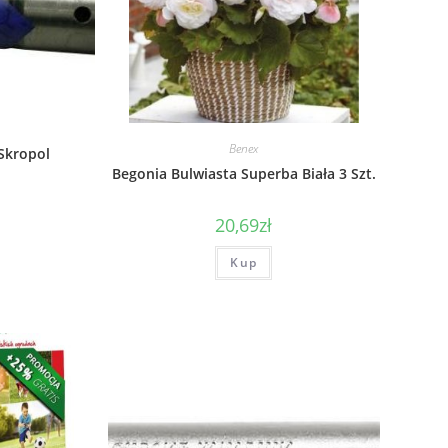
Benex
Skropol
Begonia Bulwiasta Superba Biała 3 Szt.
20,69
zł
Kup